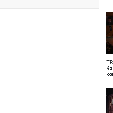
TR
Ko
ko