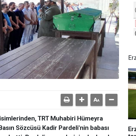
Er
isimlerinden, TRT Muhabiri Hümeyra
 Basın Sözcüsü Kadir Pardeli'nin babası
Er