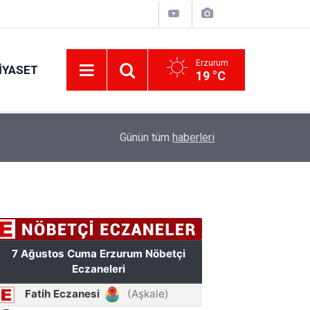
Erzurum
IYASET
19 °C
12:25
YÜRÜYEN PARALAR MANGASI
Günün tüm
haberleri