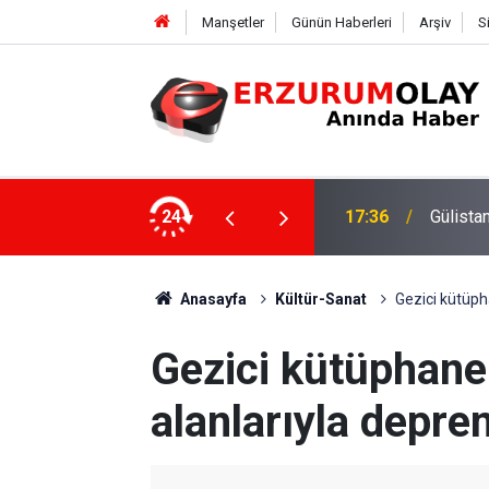
Manşetler
Günün Haberleri
Arşiv
S
ki dalgıca tutuklama
24
12:29
Anasayfa
Kültür-Sanat
Gezici kütüph
Gezici kütüphane 
alanlarıyla depr