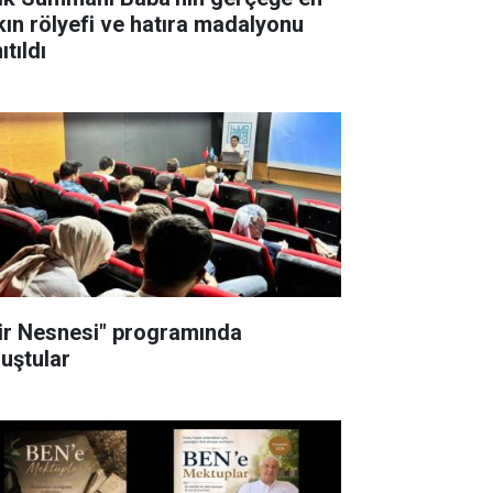
kın rölyefi ve hatıra madalyonu
ıtıldı
iir Nesnesi" programında
luştular