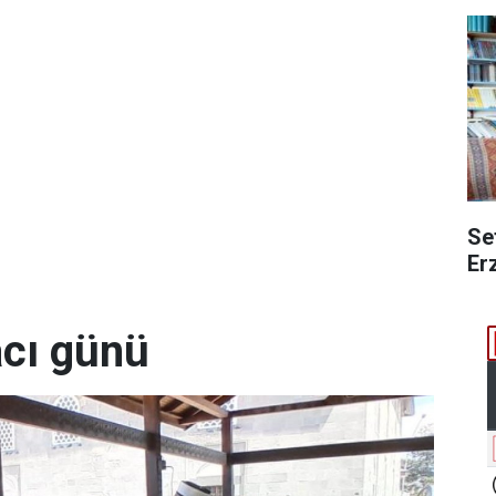
Se
Er
acı günü