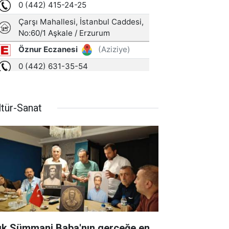
ltür-Sanat
ık Sümmani Baba'nın gerçeğe en