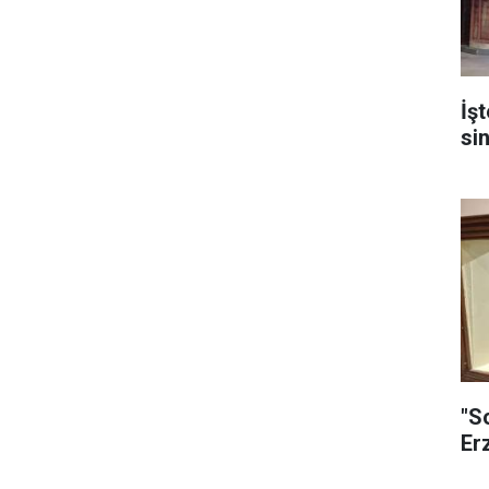
İş
si
"S
Er