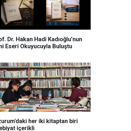
of. Dr. Hakan Hadi Kadıoğlu’nun
ni Eseri Okuyucuyla Buluştu
urum'daki her iki kitaptan biri
biyat içerikli