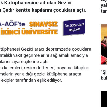
lk Kütüphanesine ait olan Gezici
ya
adır kentte kapılarını çocuklara açtı.
tan
Kütüphanesi Gezici aracı depremzede çocuklara
telikli vakit geçirmelerini sağlamak amacıyla
rını ziyaretçilerine açtı.
 kalemleri, resim defterleri, boyama kitapları
"Ş
elerin yer aldığı gezici kütüphane araçta
bu
kipler tarafından eşlik ediliyor.