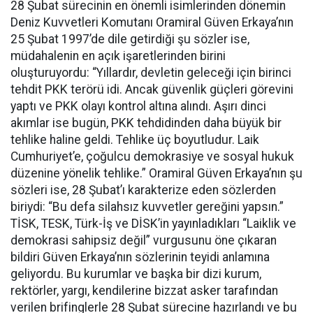
28 Şubat sürecinin en önemli isimlerinden dönemin
Deniz Kuvvetleri Komutanı Oramiral Güven Erkaya’nın
25 Şubat 1997’de dile getirdiği şu sözler ise,
müdahalenin en açık işaretlerinden birini
oluşturuyordu: “Yıllardır, devletin geleceği için birinci
tehdit PKK terörü idi. Ancak güvenlik güçleri görevini
yaptı ve PKK olayı kontrol altına alındı. Aşırı dinci
akımlar ise bugün, PKK tehdidinden daha büyük bir
tehlike haline geldi. Tehlike üç boyutludur. Laik
Cumhuriyet’e, çoğulcu demokrasiye ve sosyal hukuk
düzenine yönelik tehlike.” Oramiral Güven Erkaya’nın şu
sözleri ise, 28 Şubat’ı karakterize eden sözlerden
biriydi: “Bu defa silahsız kuvvetler gereğini yapsın.”
TİSK, TESK, Türk-İş ve DİSK’in yayınladıkları “Laiklik ve
demokrasi sahipsiz değil” vurgusunu öne çıkaran
bildiri Güven Erkaya’nın sözlerinin teyidi anlamına
geliyordu. Bu kurumlar ve başka bir dizi kurum,
rektörler, yargı, kendilerine bizzat asker tarafından
verilen brifinglerle 28 Şubat sürecine hazırlandı ve bu