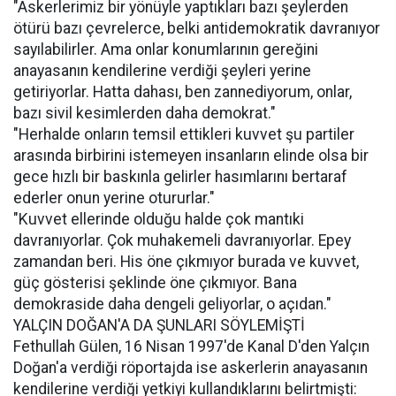
"Askerlerimiz bir yönüyle yaptıkları bazı şeylerden
ötürü bazı çevrelerce, belki antidemokratik davranıyor
sayılabilirler. Ama onlar konumlarının gereğini
anayasanın kendilerine verdiği şeyleri yerine
getiriyorlar. Hatta dahası, ben zannediyorum, onlar,
bazı sivil kesimlerden daha demokrat."
"Herhalde onların temsil ettikleri kuvvet şu partiler
arasında birbirini istemeyen insanların elinde olsa bir
gece hızlı bir baskınla gelirler hasımlarını bertaraf
ederler onun yerine otururlar."
"Kuvvet ellerinde olduğu halde çok mantıki
davranıyorlar. Çok muhakemeli davranıyorlar. Epey
zamandan beri. His öne çıkmıyor burada ve kuvvet,
güç gösterisi şeklinde öne çıkmıyor. Bana
demokraside daha dengeli geliyorlar, o açıdan."
YALÇIN DOĞAN'A DA ŞUNLARI SÖYLEMİŞTİ
Fethullah Gülen, 16 Nisan 1997'de Kanal D'den Yalçın
Doğan'a verdiği röportajda ise askerlerin anayasanın
kendilerine verdiği yetkiyi kullandıklarını belirtmişti: