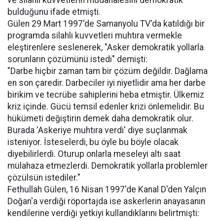
ve silahlı kuvvetlerin müdahalesini demokratik
bulduğunu ifade etmişti.
Gülen 29 Mart 1997'de Samanyolu TV'da katıldığı bir
programda silahlı kuvvetleri muhtıra vermekle
eleştirenlere seslenerek, "Asker demokratik yollarla
sorunların çözümünü istedi" demişti:
"Darbe hiçbir zaman tam bir çözüm değildir. Dağlama
en son çaredir. Darbeciler iyi niyetlidir ama her darbe
birikim ve tecrübe sahiplerini heba etmiştir. Ülkemiz
kriz içinde. Gücü temsil edenler krizi önlemelidir. Bu
hükümeti değiştirin demek daha demokratik olur.
Burada 'Askeriye muhtıra verdi' diye suçlanmak
isteniyor. İsteselerdi, bu öyle bu böyle olacak
diyebilirlerdi. Oturup onlarla meseleyi altı saat
mülahaza etmezlerdi. Demokratik yollarla problemler
çözülsün istediler."
Fethullah Gülen, 16 Nisan 1997'de Kanal D'den Yalçın
Doğan'a verdiği röportajda ise askerlerin anayasanın
kendilerine verdiği yetkiyi kullandıklarını belirtmişti: