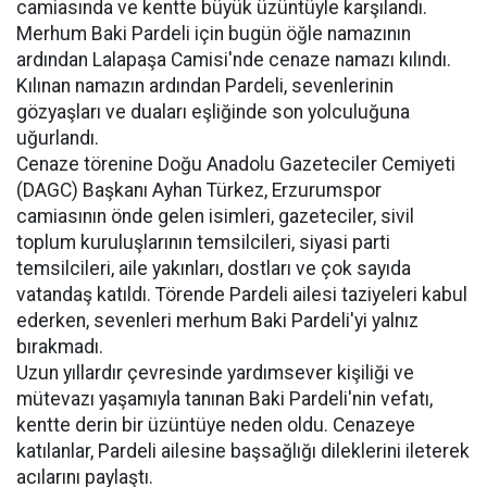
camiasında ve kentte büyük üzüntüyle karşılandı.
Merhum Baki Pardeli için bugün öğle namazının
ardından Lalapaşa Camisi'nde cenaze namazı kılındı.
Kılınan namazın ardından Pardeli, sevenlerinin
gözyaşları ve duaları eşliğinde son yolculuğuna
uğurlandı.
Cenaze törenine Doğu Anadolu Gazeteciler Cemiyeti
(DAGC) Başkanı Ayhan Türkez, Erzurumspor
camiasının önde gelen isimleri, gazeteciler, sivil
toplum kuruluşlarının temsilcileri, siyasi parti
temsilcileri, aile yakınları, dostları ve çok sayıda
vatandaş katıldı. Törende Pardeli ailesi taziyeleri kabul
ederken, sevenleri merhum Baki Pardeli'yi yalnız
bırakmadı.
Uzun yıllardır çevresinde yardımsever kişiliği ve
mütevazı yaşamıyla tanınan Baki Pardeli'nin vefatı,
kentte derin bir üzüntüye neden oldu. Cenazeye
katılanlar, Pardeli ailesine başsağlığı dileklerini ileterek
acılarını paylaştı.