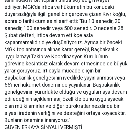
tarihindeki MGK toplantısında söylediği rivayet
ediliyor. MGK’da irtica ve hükümetin bu konudaki
duyarsızlığıyla ilgili genel bir çerçeve çizen Kıvrıkoğlu,
sonra o tarihi cümlesini sarf etti: “Bu 10 senedir, 20
senedir, 100 senedir veya 500 senedir. O nedenle 28
Şubat defteri, irtica devam ettikçe asla
kapanmamalıdır diye düşünüyoruz. Ayrıca bir önceki
MGK toplantısında alınan karar gereği, Başbakanlık
uygulamayı Takip ve Koordinasyon Kurulu’nun
görevine kesintisiz olarak devam etmesinde de büyük
yarar görüyoruz. İrticayla mücadele için bir
Başbakanlık genelgesinin ivedilikle yayınlanması veya
55’inci hükümet döneminde yayınlanan Başbakanlık
genelgesinin yürürlükte olduğu ve uygulamaya devam
edileceğinin açıklanması, özellikle bunu uygulayacak
olan mülki amirler ve diğer bürokratlar nezdinde bir
siyasi iradenin varlığını ve desteğini ortaya koyacaktır.
Bunların önemine inanıyoruz.”
GÜVEN ERKAYA SİNYALİ VERMİŞTİ