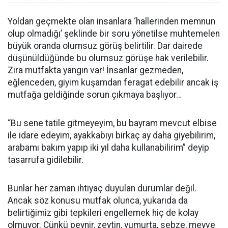
Yoldan geçmekte olan insanlara ‘hallerinden memnun
olup olmadığı’ şeklinde bir soru yönetilse muhtemelen
büyük oranda olumsuz görüş belirtilir. Dar dairede
düşünüldüğünde bu olumsuz görüşe hak verilebilir.
Zira mutfakta yangın var! İnsanlar gezmeden,
eğlenceden, giyim kuşamdan feragat edebilir ancak iş
mutfağa geldiğinde sorun çıkmaya başlıyor…
“Bu sene tatile gitmeyeyim, bu bayram mevcut elbise
ile idare edeyim, ayakkabıyı birkaç ay daha giyebilirim,
arabamı bakım yapıp iki yıl daha kullanabilirim” deyip
tasarrufa gidilebilir.
Bunlar her zaman ihtiyaç duyulan durumlar değil.
Ancak söz konusu mutfak olunca, yukarıda da
belirtiğimiz gibi tepkileri engellemek hiç de kolay
olmuyor. Çünkü peynir, zeytin, yumurta, sebze, meyve