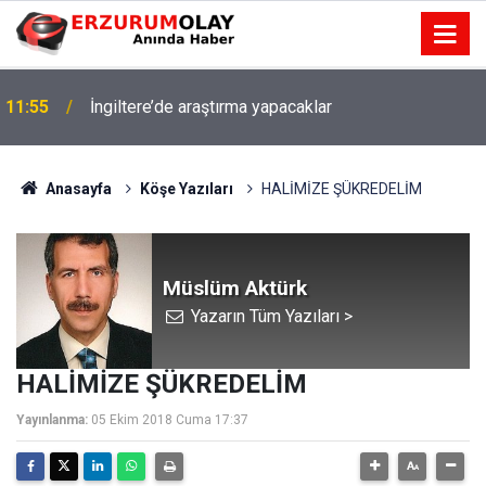
11:55
İngiltere’de araştırma yapacaklar
11:52
Çay sohbeti iddiaya dönüştü
Anasayfa
Köşe Yazıları
HALİMİZE ŞÜKREDELİM
Müslüm Aktürk
Yazarın Tüm Yazıları >
HALİMİZE ŞÜKREDELİM
Yayınlanma:
05 Ekim 2018 Cuma 17:37