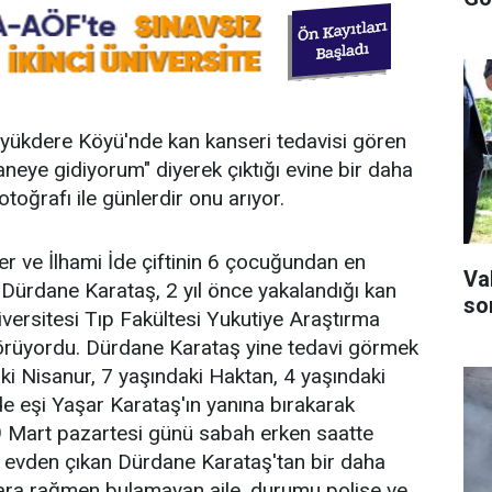
Büyükdere Köyü'nde kan kanseri tedavisi gören
eye gidiyorum" diyerek çıktığı evine bir daha
otoğrafı ile günlerdir onu arıyor.
 ve İlhami İde çiftinin 6 çocuğundan en
Va
 Dürdane Karataş, 2 yıl önce yakalandığı kan
son
iversitesi Tıp Fakültesi Yukutiye Araştırma
örüyordu. Dürdane Karataş yine tedavi görmek
ki Nisanur, 7 yaşındaki Haktan, 4 yaşındaki
e eşi Yaşar Karataş'ın yanına bırakarak
19 Mart pazartesi günü sabah erken saatte
k evden çıkan Dürdane Karataş'tan bir daha
lara rağmen bulamayan aile, durumu polise ve