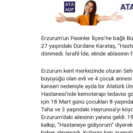
Erzurum'un Pasinler İlçesi'ne bağlı 
27 yaşındaki Dürdane Karataş, "Hastan
dönmedi. İsrafil İde, elinde ablasının f
Erzurum kent merkezinde oturan Seher
büyüyüğü olan evli ve 4 çocuk annesi
kanseri nedeniyle ayda bir Atatürk Ün
Hastanesi'nde kemoterapi tedavisi g
için 18 Mart günü çocukları 8 yaşında
Taha ve 3 yaşındaki Hayrunisa'yı köyd
Erzurum'daki ailesinin yanına geldi. 
kalkıp, "Hastaneye gidiyorum" diyere
haber alınamadı. Kızlarını tüm arama