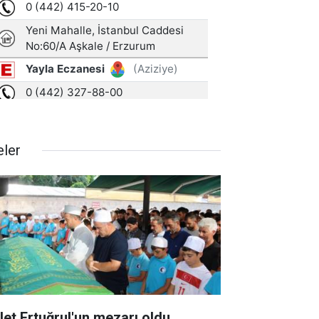
eler
let Ertuğrul'un mezarı oldu