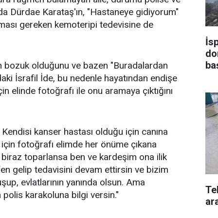
ada Dürdae Karataş'ın, "Hastaneye gidiyorum"
lması gereken kemoteripi tedevisine de
İs
do
ba
nin bozuk olduğunu ve bazen "Buradalardan
aki İsrafil İde, bu nedenle hayatından endişe
çin elinde fotoğrafı ile onu aramaya çıktığını
 Kendisi kanser hastası olduğu için canına
için fotoğrafı elimde her önüme çıkana
biraz toparlansa ben ve kardeşim ona ilik
en gelip tedavisini devam ettirsin ve bizim
uşup, evlatlarının yanında olsun. Ama
Te
polis karakoluna bilgi versin."
ara