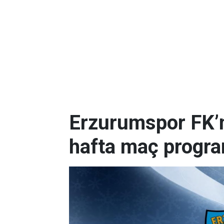
Erzurumspor FK’nı
hafta maç progr