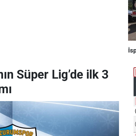
İs
n Süper Lig’de ilk 3
amı