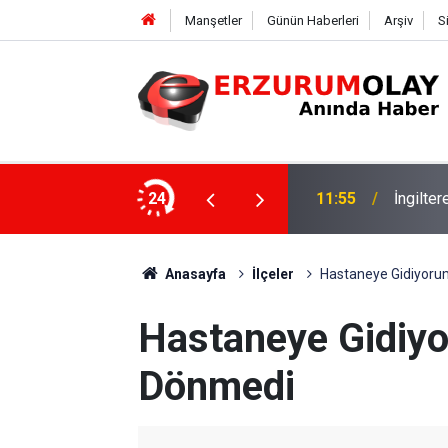
Manşetler
Günün Haberleri
Arşiv
S
11:55
İngilter
24
11:52
Çay soh
Anasayfa
İlçeler
Hastaneye Gidiyoru
Hastaneye Gidiyo
Dönmedi