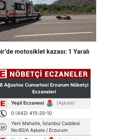
pir’de motosiklet kazası: 1 Yaralı