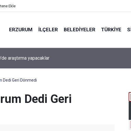
itene Ekle
ERZURUM
İLÇELER
BELEDIYELER
TÜRKIYE
S
e’de araştırma yapacaklar
beti iddiaya dönüştü
m Dedi Geri Dönmedi
rum Dedi Geri