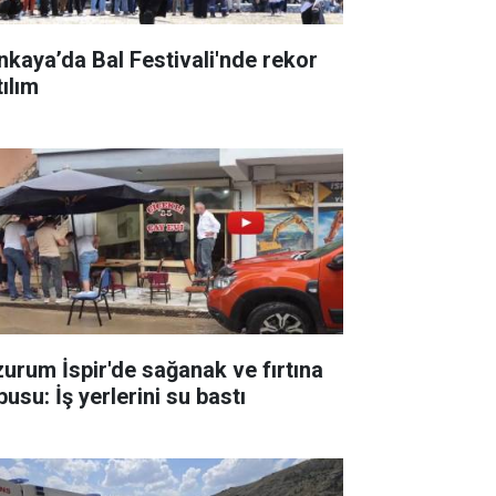
nkaya’da Bal Festivali'nde rekor
tılım
zurum İspir'de sağanak ve fırtına
usu: İş yerlerini su bastı