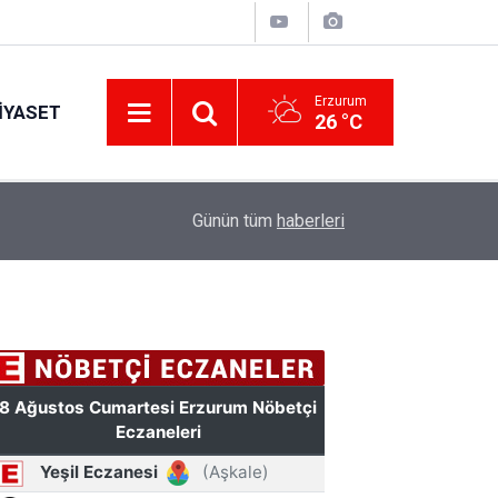
Erzurum
IYASET
26 °C
11:49
Türkiye'de bir ilki yapıyor: Kilim üzerine fırçasıy
Günün tüm
haberleri