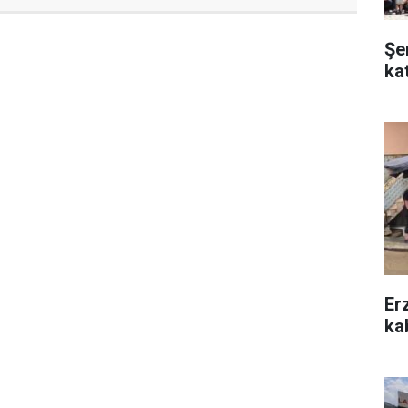
Şe
ka
Er
kab