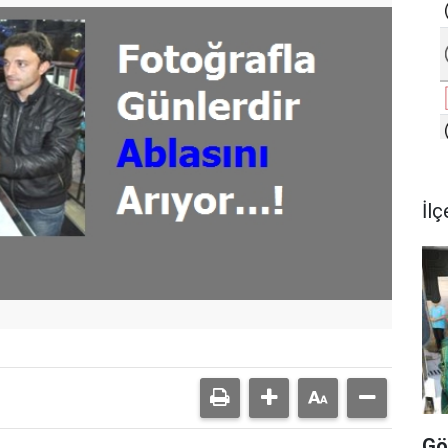
İlç
Gö