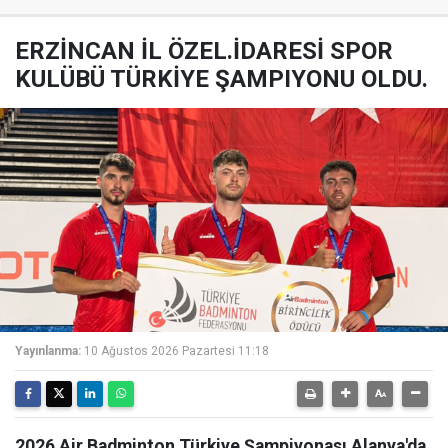
ERZİNCAN İL ÖZEL.İDARESİ SPOR
KULÜBÜ TÜRKİYE ŞAMPIYONU OLDU.
Yayınlanma:
10 Ağustos 2026 Pazartesi 11:18
2026 Air Badminton Türkiye Şampiyonası Alanya'da