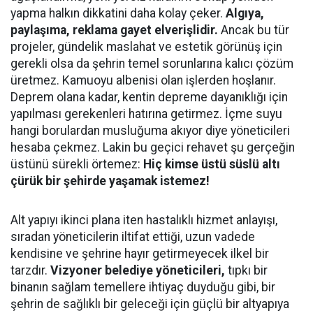
yapma halkın dikkatini daha kolay çeker.
Algıya,
paylaşıma, reklama gayet elverişlidir.
Ancak bu tür
projeler, gündelik maslahat ve estetik görünüş için
gerekli olsa da şehrin temel sorunlarına kalıcı çözüm
üretmez. Kamuoyu albenisi olan işlerden hoşlanır.
Deprem olana kadar, kentin depreme dayanıklığı için
yapılması gerekenleri hatırına getirmez. İçme suyu
hangi borulardan musluğuma akıyor diye yöneticileri
hesaba çekmez. Lakin bu geçici rehavet şu gerçeğin
üstünü sürekli örtemez:
Hiç kimse üstü süslü altı
çürük bir şehirde yaşamak istemez!
Alt yapıyı ikinci plana iten hastalıklı hizmet anlayışı,
sıradan yöneticilerin iltifat ettiği, uzun vadede
kendisine ve şehrine hayır getirmeyecek ilkel bir
tarzdır.
Vizyoner belediye yöneticileri,
tıpkı bir
binanın sağlam temellere ihtiyaç duyduğu gibi, bir
şehrin de sağlıklı bir geleceği için güçlü bir altyapıya