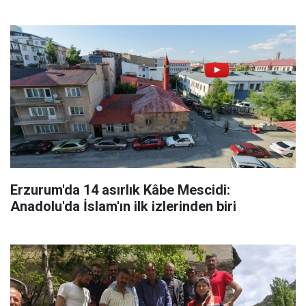
Erzurum'da 14 asırlık Kâbe Mescidi:
Anadolu'da İslam'ın ilk izlerinden biri