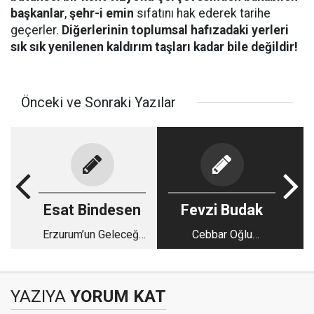
başkanlar
,
şehr-i emin
sıfatını hak ederek tarihe
geçerler.
Diğerlerinin toplumsal hafızadaki yerleri
sık sık yenilenen kaldırım taşları kadar bile değildir!
Önceki ve Sonraki Yazılar
Esat Bindesen
Fevzi Budak
Erzurum’un Geleceği
Cebbar Oğlu
İçin Ortak Akla
Mehemmed...
İhtiyacımız Var
YAZIYA
YORUM KAT