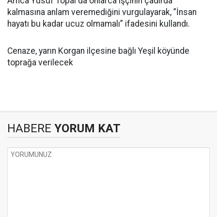
Amca Yusuf Topal da onlarca işçinin çadırda
kalmasına anlam veremediğini vurgulayarak, ”İnsan
hayatı bu kadar ucuz olmamalı” ifadesini kullandı.
Cenaze, yarın Korgan ilçesine bağlı Yeşil köyünde
toprağa verilecek
HABERE
YORUM KAT