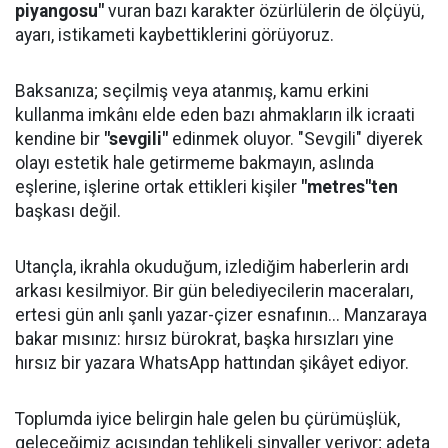
piyangosu"
vuran bazı karakter özürlülerin de ölçüyü,
ayarı, istikameti kaybettiklerini görüyoruz.
Baksanıza; seçilmiş veya atanmış, kamu erkini
kullanma imkânı elde eden bazı ahmakların ilk icraati
kendine bir
"sevgili"
edinmek oluyor. "Sevgili" diyerek
olayı estetik hale getirmeme bakmayın, aslında
eşlerine, işlerine ortak ettikleri kişiler
"metres"ten
başkası değil.
Utançla, ikrahla okuduğum, izlediğim haberlerin ardı
arkası kesilmiyor. Bir gün belediyecilerin maceraları,
ertesi gün anlı şanlı yazar-çizer esnafının... Manzaraya
bakar mısınız: hırsız bürokrat, başka hırsızları yine
hırsız bir yazara WhatsApp hattından şikâyet ediyor.
Toplumda iyice belirgin hale gelen bu çürümüşlük,
geleceğimiz açısından tehlikeli sinyaller veriyor; adeta