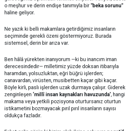
o meşhur ve derin endişe tanımıyla bir
"beka sorunu"
haline geliyor.
Ne yazık ki belli makamlara getirdiğimiz insanların
seçiminde gerekli özeni göstermiyoruz. Burada
sistemsel, derin bir arıza var.
Ben hâlâ yürekten inanıyorum —ki bu inancım iman
derecesindedir— milletimiz yüzde doksan itibarıyla
haramdan, yolsuzluktan, eğri büğrü işlerden;
canavardan, virüsten, musibetten kaçar gibi kaçar.
Böyle kirli, paslı işlerden uzak durmaya çalışır. Giderek
zenginleşen
‘millî insan kaynakları havuzunda’
, hangi
makama veya yetkili pozisyona oturtursanız oturtun
istikametini bozmayacak pırıl pırıl insanların sayısı
oldukça fazladır.