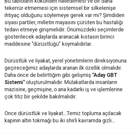
Bu tabloların kökünden halledilmesi ve bir daha
tekerrür etmemesi için sistemsel bir silkelenişe
ihtiyaç olduğunu söylemeye gerek var mı? Şimdiden
siyasi partiler, milletin mayasını çürüten bu hastalığı
tedavi etmeye girişmelidir. Önümüzdeki seçimlerde
gösterilecek adaylarda aranacak kıstasın birinci
maddesine "dürüstlüğü" koymalıdırlar.
Dürüstlük ve liyakat, yerel yönetimlerin direksiyonuna
geçireceğimiz adaylarda aranan ilk özellik olmalıdır.
Daha önce de belirttiğim gibi gelişmiş
"Aday GBT
Sistemi"
oluşturulmalıdır. Mülakatlarda insanların
mazisine, geçmişine, o ana kadarki iş ve işlemlerine
çok titiz bir şekilde bakılmalıdır.
Önce dürüstlük ve liyakat...Temiz topluma açılacak
kapının altın tokmağı bu iki shirli kavramda gizli…