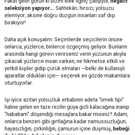
Fakat gelin görün ki bizim elek ilginç çalışıyor,
negatif
seleksiyon yapıyor...
Sahtekârı, hırsızı, yolsuzu
elemiyor; aksine doğru düzgün insanları saf dışı
bırakıyor!
Daha açık konuşalım: Seçimlerde seçicilerin önüne
onlarca, yüzlerce, binlerce özgeçmiş geliyor. Bunların
arasında hangi görevi verirseniz verin yüzünün akıyla
çıkacak yüzlerce insan varken, ne hikmetse etkili ve
yetkili kişiler gidip çürük elmaları —belki de kullanışlı
aparatlar oldukları için— seçerek en gözde makamlara
oturtuyorlar.
İşi iyice azıtan yolsuzluk erbabının adeta “örnek tipi”
haline gelen en taze rezilin güya gizli kalacağına inanıp
"hababam" döşendiği mesajlara bakar mısınız? Adam,
onlarca benzeri gibi gırtlağına kadar namussuzluğun,
hayasızlığın, çirkinliğin, çamurun içine düşmüş,
bebeği