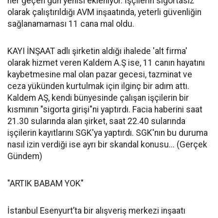
her geçen gün yenisi ekleniyor. İşçilerin sigortasız
olarak çalıştırıldığı AVM inşaatında, yeterli güvenliğin
sağlanamaması 11 cana mal oldu.
KAYI İNŞAAT adlı şirketin aldığı ihalede 'alt firma'
olarak hizmet veren Kaldem A.Ş ise, 11 canın hayatını
kaybetmesine mal olan pazar gecesi, tazminat ve
ceza yükünden kurtulmak için ilginç bir adım attı.
Kaldem AŞ, kendi bünyesinde çalışan işçilerin bir
kısmının "sigorta girişi"ni yaptırdı. Facia haberini saat
21.30 sularında alan şirket, saat 22.40 sularında
işçilerin kayıtlarını SGK'ya yaptırdı. SGK'nın bu duruma
nasıl izin verdiği ise ayrı bir skandal konusu... (Gerçek
Gündem)
"ARTIK BABAM YOK"
İstanbul Esenyurt’ta bir alışveriş merkezi inşaatı