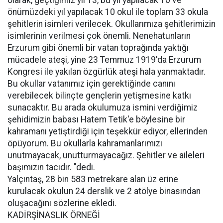
olarak, geçtiğimiz yıl 13, bu yıl yapılacak 10 ve
önümüzdeki yıl yapılacak 10 okul ile toplam 33 okula
şehitlerin isimleri verilecek. Okullarımıza şehitlerimizin
isimlerinin verilmesi çok önemli. Nenehatunların
Erzurum gibi önemli bir vatan toprağında yaktığı
mücadele ateşi, yine 23 Temmuz 1919'da Erzurum
Kongresi ile yakılan özgürlük ateşi hala yanmaktadır.
Bu okullar vatanımız için gerektiğinde canını
verebilecek bilinçte gençlerin yetişmesine katkı
sunacaktır. Bu arada okulumuza ismini verdiğimiz
şehidimizin babası Hatem Tetik'e böylesine bir
kahramanı yetiştirdiği için teşekkür ediyor, ellerinden
öpüyorum. Bu okullarla kahramanlarımızı
unutmayacak, unutturmayacağız. Şehitler ve aileleri
başımızın tacıdır. "dedi.
Yalçıntaş, 28 bin 583 metrekare alan üz erine
kurulacak okulun 24 derslik ve 2 atölye binasından
oluşacağını sözlerine ekledi.
KADİRŞİNASLIK ÖRNEĞİ