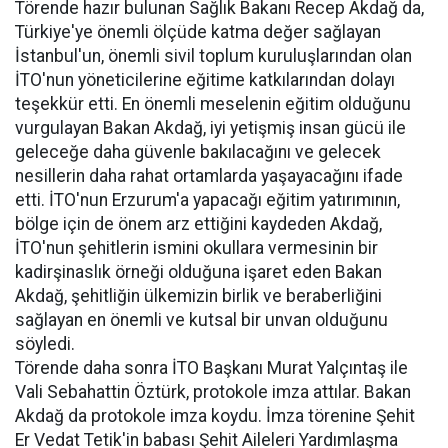
Törende hazır bulunan Sağlık Bakanı Recep Akdağ da,
Türkiye'ye önemli ölçüde katma değer sağlayan
İstanbul'un, önemli sivil toplum kuruluşlarından olan
İTO'nun yöneticilerine eğitime katkılarından dolayı
teşekkür etti. En önemli meselenin eğitim olduğunu
vurgulayan Bakan Akdağ, iyi yetişmiş insan gücü ile
geleceğe daha güvenle bakılacağını ve gelecek
nesillerin daha rahat ortamlarda yaşayacağını ifade
etti. İTO'nun Erzurum'a yapacağı eğitim yatırımının,
bölge için de önem arz ettiğini kaydeden Akdağ,
İTO'nun şehitlerin ismini okullara vermesinin bir
kadirşinaslık örneği olduğuna işaret eden Bakan
Akdağ, şehitliğin ülkemizin birlik ve beraberliğini
sağlayan en önemli ve kutsal bir unvan olduğunu
söyledi.
Törende daha sonra İTO Başkanı Murat Yalçıntaş ile
Vali Sebahattin Öztürk, protokole imza attılar. Bakan
Akdağ da protokole imza koydu. İmza törenine Şehit
Er Vedat Tetik'in babası Şehit Aileleri Yardımlaşma