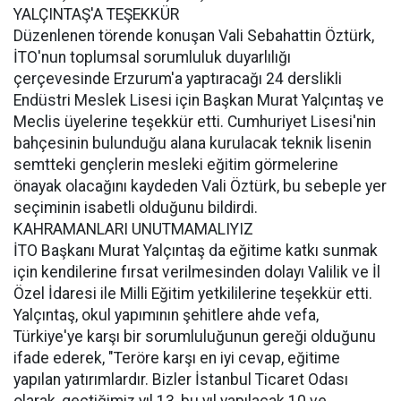
YALÇINTAŞ'A TEŞEKKÜR
Düzenlenen törende konuşan Vali Sebahattin Öztürk,
İTO'nun toplumsal sorumluluk duyarlılığı
çerçevesinde Erzurum'a yaptıracağı 24 derslikli
Endüstri Meslek Lisesi için Başkan Murat Yalçıntaş ve
Meclis üyelerine teşekkür etti. Cumhuriyet Lisesi'nin
bahçesinin bulunduğu alana kurulacak teknik lisenin
semtteki gençlerin mesleki eğitim görmelerine
önayak olacağını kaydeden Vali Öztürk, bu sebeple yer
seçiminin isabetli olduğunu bildirdi.
KAHRAMANLARI UNUTMAMALIYIZ
İTO Başkanı Murat Yalçıntaş da eğitime katkı sunmak
için kendilerine fırsat verilmesinden dolayı Valilik ve İl
Özel İdaresi ile Milli Eğitim yetkililerine teşekkür etti.
Yalçıntaş, okul yapımının şehitlere ahde vefa,
Türkiye'ye karşı bir sorumluluğunun gereği olduğunu
ifade ederek, "Teröre karşı en iyi cevap, eğitime
yapılan yatırımlardır. Bizler İstanbul Ticaret Odası