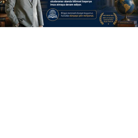
Yayınlanma:
05 Ağustos 2026 Çarşamba 18:08
Atatürk Üniversitesi Hukuk Fakültesi Mali Hukuk
Anabilim Dalından Uluslararası Bilimsel Başarı
Atatürk Üniversitesi Hukuk Fakültesi Mali Hukuk
Anabilim Dalı Başkanı ve Viyana The Institute for
Austrian and International Tax Law misafir
araştırmacılarından Prof. Dr. Mehmet Alpertunga Avci