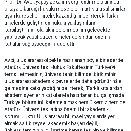
Prof. Dr. Avci, yapay zekânın vergilendirme alanında
ortaya çıkardığı hukuki meselelerin artık ulusal sınırları
aşan küresel bir nitelik kazandığını belirterek, farklı
ülkelerde geliştirilen hukuki yaklaşımların
karşılaştırmalı olarak incelenmesinin gelecekte
yapılacak yasal düzenlemeler açısından önemli
katkılar sağlayacağını ifade etti.
Avci, uluslararası ölçekte hazırlanan böyle bir eserde
Atatürk Üniversitesi Hukuk Fakültesinin Türkiye’yi
temsil etmesinin, üniversitenin bilimsel birikiminin
uluslararası akademik çevrelerde daha görünür hâle
gelmesine katkı yaptığını belirterek, "Farklı kıtalardan
akademisyenlerin katkılarıyla hazırlanan bu çalışmada
Türkiye bölümünü kaleme almak hem ülkemiz hem de
Atatürk Üniversitesi adına önemli bir akademik
sorumluluktu. Uluslararası bilimsel yayınlarda yer
almak salt bireysel akademik başarı değil,
üniversitemizin bilgi üretme kapasitesinin ve bilimsel