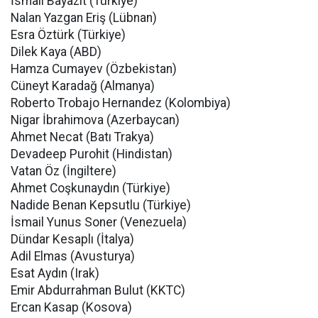
İsmail Bayazıt (Türkiye)
Nalan Yazgan Eriş (Lübnan)
Esra Öztürk (Türkiye)
Dilek Kaya (ABD)
Hamza Cumayev (Özbekistan)
Cüneyt Karadağ (Almanya)
Roberto Trobajo Hernandez (Kolombiya)
Nigar İbrahimova (Azerbaycan)
Ahmet Necat (Batı Trakya)
Devadeep Purohit (Hindistan)
Vatan Öz (İngiltere)
Ahmet Coşkunaydın (Türkiye)
Nadide Benan Kepsutlu (Türkiye)
İsmail Yunus Soner (Venezuela)
Dündar Kesaplı (İtalya)
Adil Elmas (Avusturya)
Esat Aydın (Irak)
Emir Abdurrahman Bulut (KKTC)
Ercan Kasap (Kosova)