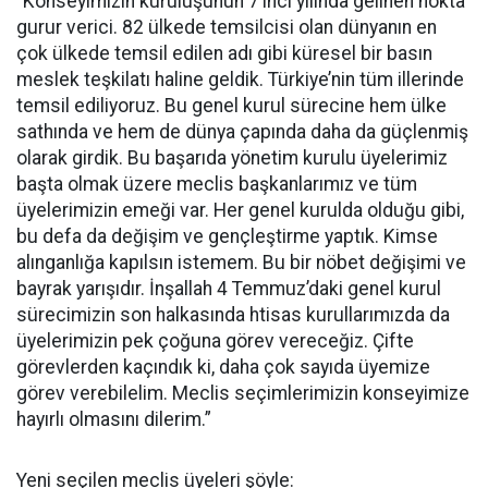
“Konseyimizin kuruluşunun 7’inci yılında gelinen nokta
gurur verici. 82 ülkede temsilcisi olan dünyanın en
çok ülkede temsil edilen adı gibi küresel bir basın
meslek teşkilatı haline geldik. Türkiye’nin tüm illerinde
temsil ediliyoruz. Bu genel kurul sürecine hem ülke
sathında ve hem de dünya çapında daha da güçlenmiş
olarak girdik. Bu başarıda yönetim kurulu üyelerimiz
başta olmak üzere meclis başkanlarımız ve tüm
üyelerimizin emeği var. Her genel kurulda olduğu gibi,
bu defa da değişim ve gençleştirme yaptık. Kimse
alınganlığa kapılsın istemem. Bu bir nöbet değişimi ve
bayrak yarışıdır. İnşallah 4 Temmuz’daki genel kurul
sürecimizin son halkasında htisas kurullarımızda da
üyelerimizin pek çoğuna görev vereceğiz. Çifte
görevlerden kaçındık ki, daha çok sayıda üyemize
görev verebilelim. Meclis seçimlerimizin konseyimize
hayırlı olmasını dilerim.”
Yeni seçilen meclis üyeleri şöyle: