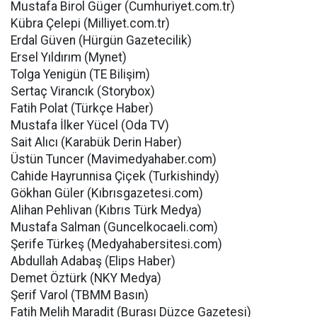
Mustafa Birol Güger (Cumhuriyet.com.tr)
Kübra Çelepi (Milliyet.com.tr)
Erdal Güven (Hürgün Gazetecilik)
Ersel Yıldırım (Mynet)
Tolga Yenigün (TE Bilişim)
Sertaç Virancık (Storybox)
Fatih Polat (Türkçe Haber)
Mustafa İlker Yücel (Oda TV)
Sait Alıcı (Karabük Derin Haber)
Üstün Tuncer (Mavimedyahaber.com)
Cahide Hayrunnisa Çiçek (Turkishindy)
Gökhan Güler (Kıbrısgazetesi.com)
Alihan Pehlivan (Kıbrıs Türk Medya)
Mustafa Salman (Guncelkocaeli.com)
Şerife Türkeş (Medyahabersitesi.com)
Abdullah Adabaş (Elips Haber)
Demet Öztürk (NKY Medya)
Şerif Varol (TBMM Basın)
Fatih Melih Maradit (Burası Düzce Gazetesi)