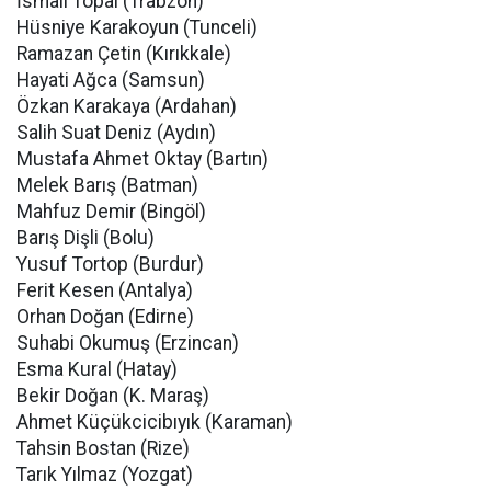
İsmail Topal (Trabzon)
Hüsniye Karakoyun (Tunceli)
Ramazan Çetin (Kırıkkale)
Hayati Ağca (Samsun)
Özkan Karakaya (Ardahan)
Salih Suat Deniz (Aydın)
Mustafa Ahmet Oktay (Bartın)
Melek Barış (Batman)
Mahfuz Demir (Bingöl)
Barış Dişli (Bolu)
Yusuf Tortop (Burdur)
Ferit Kesen (Antalya)
Orhan Doğan (Edirne)
Suhabi Okumuş (Erzincan)
Esma Kural (Hatay)
Bekir Doğan (K. Maraş)
Ahmet Küçükcicibıyık (Karaman)
Tahsin Bostan (Rize)
Tarık Yılmaz (Yozgat)