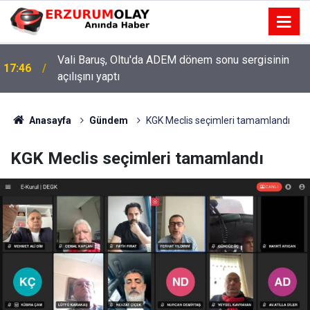
Şenkaya Belediye Başkanı Görbil Özcan partisinden
17:42
istifa etti
Anasayfa
Gündem
KGK Meclis seçimleri tamamlandı
KGK Meclis seçimleri tamamlandı