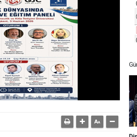
Gü
Di