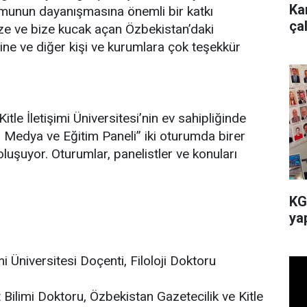
Ka
umunun dayanışmasına önemli bir katkı
ça
ize ve bize kucak açan Özbekistan’daki
ine ve diğer kişi ve kurumlara çok teşekkür
tle İletişimi Üniversitesi’nin ev sahipliğinde
Medya ve Eğitim Paneli” iki oturumda birer
uşuyor. Oturumlar, panelistler ve konuları
KG
yap
mi Üniversitesi Doçenti, Filoloji Doktoru
ilimi Doktoru, Özbekistan Gazetecilik ve Kitle