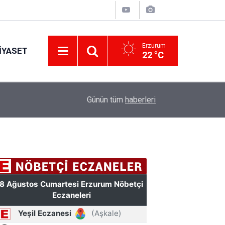
Erzurum
IYASET
22 °C
10:31
TSKGV Erzurum Bölge Temsilciliği açıldı
Günün tüm
haberleri