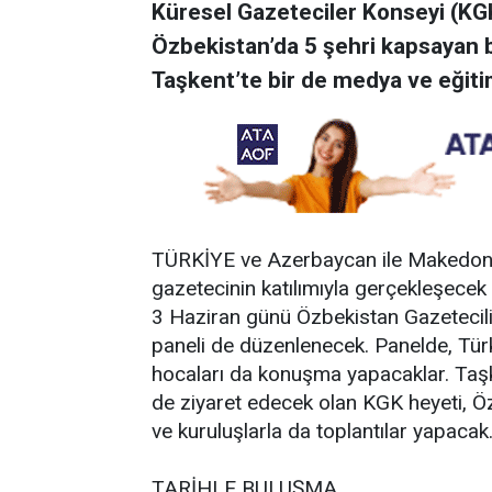
Küresel Gazeteciler Konseyi (KGK
Özbekistan’da 5 şehri kapsayan 
Taşkent’te bir de medya ve eğiti
TÜRKİYE ve Azerbaycan ile Makedonya
gazetecinin katılımıyla gerçekleşec
3 Haziran günü Özbekistan Gazetecilik
paneli de düzenlenecek. Panelde, Türk
hocaları da konuşma yapacaklar. Taşke
de ziyaret edecek olan KGK heyeti, Öz
ve kuruluşlarla da toplantılar yapacak
TARİHLE BULUŞMA