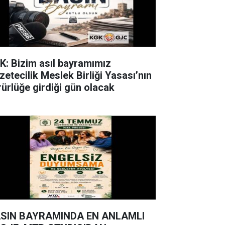
K: Bizim asıl bayramımız
zetecilik Meslek Birliği Yasası’nın
rürlüğe girdiği gün olacak
SIN BAYRAMINDA EN ANLAMLI