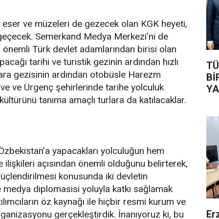
ı, eser ve müzeleri de gezecek olan KGK heyeti,
 geçecek. Semerkand Medya Merkezi’ni de
n önemli Türk devlet adamlarından birisi olan
ağı tarihi ve turistik gezinin ardından hızlı
TÜ
hara gezisinin ardından otobüsle Harezm
Bİ
ive ve Ürgenç şehirlerinde tarihe yolculuk
YA
ltürünü tanıma amaçlı turlara da katılacaklar.
zbekistan’a yapacakları yolculuğun hem
ilişkileri açısından önemli olduğunu belirterek,
güçlendirilmesi konusunda iki devletin
e medya diplomasisi yoluyla katkı sağlamak
lımcıların öz kaynağı ile hiçbir resmi kurum ve
Er
anizasyonu gerçekleştirdik. İnanıyoruz ki, bu