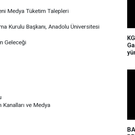
Yeni Medya Tüketim Talepleri
şma Kurulu Başkanı, Anadolu Üniversitesi
KG
n Geleceği
Ga
yü
u
m Kanalları ve Medya
BA