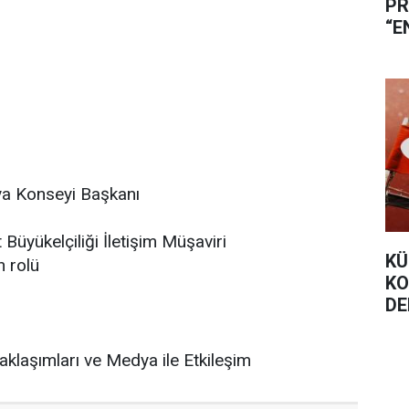
PR
“E
SE
a Konseyi Başkanı
Büyükelçiliği İletişim Müşaviri
KÜ
 rolü
KO
DE
ME
Yaklaşımları ve Medya ile Etkileşim