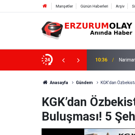
Manşetler
Günün Haberleri
Arşiv
S
ile prensip anlaşmasına vardı
24
10:36
Narima
Anasayfa
Gündem
KGK’dan Özbekista
KGK’dan Özbekis
Buluşması! 5 Şeh