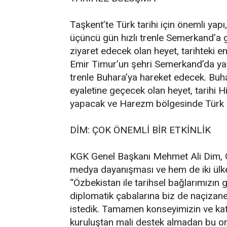
Taşkent’te Türk tarihi için önemli yap
üçüncü gün hızlı trenle Semerkand’a
ziyaret edecek olan heyet, tarihteki e
Emir Timur’un şehri Semerkand’da yapac
trenle Buhara’ya hareket edecek. Bu
eyaletine geçecek olan heyet, tarihi H
yapacak ve Harezm bölgesinde Türk kü
DİM: ÇOK ÖNEMLİ BİR ETKİNLİK
KGK Genel Başkanı Mehmet Ali Dim, Ö
medya dayanışması ve hem de iki ülke 
“Özbekistan ile tarihsel bağlarımızın 
diplomatik çabalarına biz de naçizan
istedik. Tamamen konseyimizin ve katı
kuruluştan mali destek almadan bu org