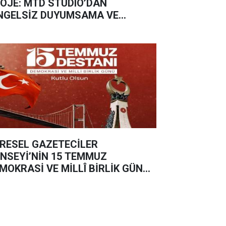
OJE: MTD STUDIO’DAN
NGELSİZ DUYUMSAMA VE
SLETİM ATÖLYESİ”
RESEL GAZETECİLER
NSEYİ’NİN 15 TEMMUZ
MOKRASİ VE MİLLÎ BİRLİK GÜNÜ
SAJI