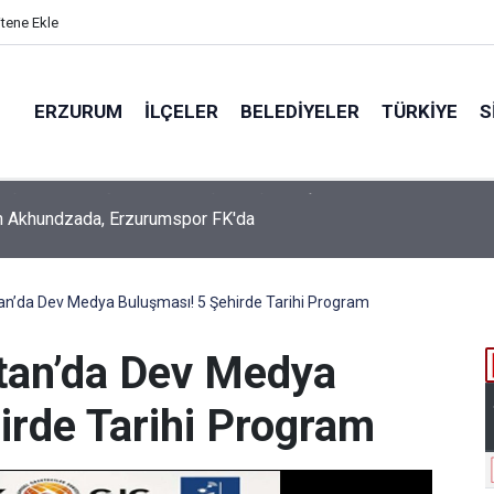
itene Ekle
ERZURUM
İLÇELER
BELEDIYELER
TÜRKIYE
S
n Akhundzada, Erzurumspor FK'da
n’da Dev Medya Buluşması! 5 Şehirde Tarihi Program
tan’da Dev Medya
irde Tarihi Program