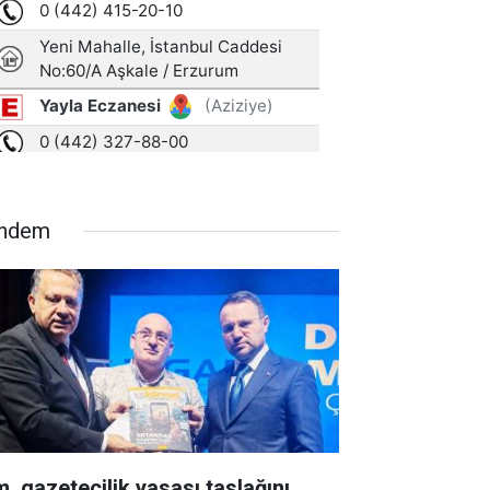
ndem
m, gazetecilik yasası taslağını