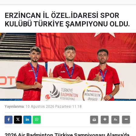
ERZİNCAN İL ÖZEL.İDARESİ SPOR
KULÜBÜ TÜRKİYE ŞAMPIYONU OLDU.
Yayınlanma:
10 Ağustos 2026 Pazartesi 11:18
2026 Air Badminton Türkiye Şampiyonası Alanya'da