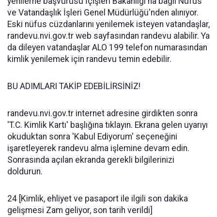
yenileme başvurusu İçişleri Bakanlığı'na bağlı Nüfus
ve Vatandaşlık İşleri Genel Müdürlüğü'nden alınıyor.
Eski nüfus cüzdanlarını yenilemek isteyen vatandaşlar,
randevu.nvi.gov.tr web sayfasından randevu alabilir. Ya
da dileyen vatandaşlar ALO 199 telefon numarasından
kimlik yenilemek için randevu temin edebilir.
BU ADIMLARI TAKİP EDEBİLİRSİNİZ!
randevu.nvi.gov.tr internet adresine girdikten sonra
'T.C. Kimlik Kartı' başlığına tıklayın. Ekrana gelen uyarıyı
okuduktan sonra 'Kabul Ediyorum' seçeneğini
işaretleyerek randevu alma işlemine devam edin.
Sonrasında açılan ekranda gerekli bilgilerinizi
doldurun.
24 [Kimlik, ehliyet ve pasaport ile ilgili son dakika
gelişmesi Zam geliyor, son tarih verildi]