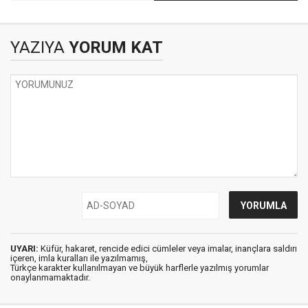
GELECEĞİNİ
ÖLÜMÜNE YÜRÜDÜM
BİRLİKTE İNŞA
BİLİNCİ
YAZIYA
YORUM KAT
UYARI:
Küfür, hakaret, rencide edici cümleler veya imalar, inançlara saldırı
içeren, imla kuralları ile yazılmamış,
Türkçe karakter kullanılmayan ve büyük harflerle yazılmış yorumlar
onaylanmamaktadır.