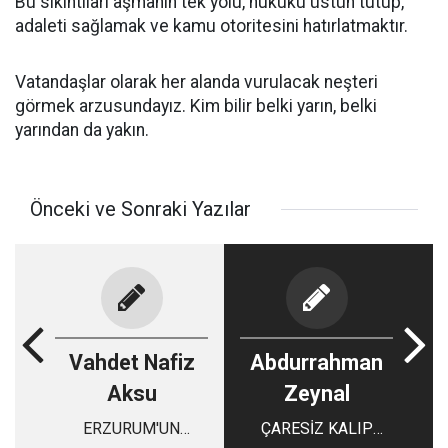
Bu sıkıntıları aşmanın tek yolu, hukuku üstün tutup,
adaleti sağlamak ve kamu otoritesini hatırlatmaktır.
Vatandaşlar olarak her alanda vurulacak neşteri
görmek arzusundayız. Kim bilir belki yarın, belki
yarından da yakın.
Önceki ve Sonraki Yazılar
Vahdet Nafiz
Abdurrahman
Aksu
Zeynal
ERZURUM'UN
ÇARESİZ KALIP