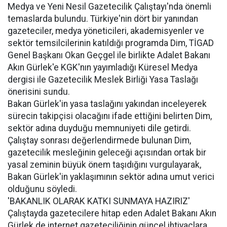
Medya ve Yeni Nesil Gazetecilik Çalıştayı'nda önemli
temaslarda bulundu. Türkiye'nin dört bir yanından
gazeteciler, medya yöneticileri, akademisyenler ve
sektör temsilcilerinin katıldığı programda Dim, TİGAD
Genel Başkanı Okan Geçgel ile birlikte Adalet Bakanı
Akın Gürlek'e KGK'nın yayımladığı Küresel Medya
dergisi ile Gazetecilik Meslek Birliği Yasa Taslağı
önerisini sundu.
Bakan Gürlek'in yasa taslağını yakından inceleyerek
sürecin takipçisi olacağını ifade ettiğini belirten Dim,
sektör adına duyduğu memnuniyeti dile getirdi.
Çalıştay sonrası değerlendirmede bulunan Dim,
gazetecilik mesleğinin geleceği açısından ortak bir
yasal zeminin büyük önem taşıdığını vurgulayarak,
Bakan Gürlek'in yaklaşımının sektör adına umut verici
olduğunu söyledi.
'BAKANLIK OLARAK KATKI SUNMAYA HAZIRIZ'
Çalıştayda gazetecilere hitap eden Adalet Bakanı Akın
Gürlek de internet gazeteciliğinin güncel ihtiyaçlara