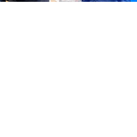
Yayınlanma:
07 Ağustos 2026 Cuma 17:48
KGK Genel Başkanı Mehmet Ali Dim, Iğdır'da
düzenlenen 13. Dijital Medya ve Yeni Nesil
Gazetecilik Çalıştayı'nda Adalet Bakanı Akın
Gürlek'e Gazetecilik Meslek Birliği Yasa Taslağı'nı
takdim etti. Bakan Gürlek, yasa tasarısının takipçisi
olacağını açıkladı
KÜRESEL Gazeteciler Konseyi (KGK) Genel Başkanı
Mehmet Ali Dim, Iğdır'da Türkiye İnternet Gazeteciliği
Derneği (TİGAD) tarafından düzenlenen 13. Dijital