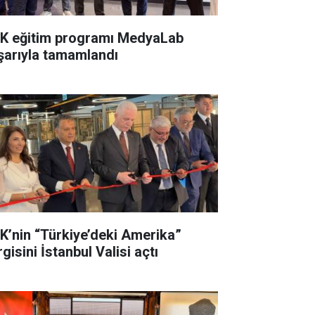
K eğitim programı MedyaLab
şarıyla tamamlandı
K’nin “Türkiye’deki Amerika”
gisini İstanbul Valisi açtı