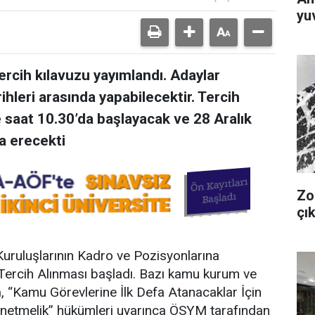
yuv
rcih kılavuzu yayımlandı. Adaylar
rihleri arasında yapabilecektir. Tercih
e saat 10.30’da başlayacak ve 28 Aralık
a erecekti
Zo
çık
ruluşlarının Kadro ve Pozisyonlarına
Tercih Alınması başladı. Bazı kamu kurum ve
a, “Kamu Görevlerine İlk Defa Atanacaklar İçin
önetmelik” hükümleri uyarınca ÖSYM tarafından