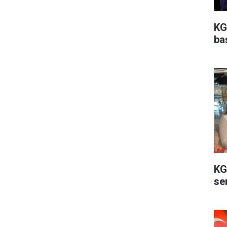
KG
ba
KG
ser