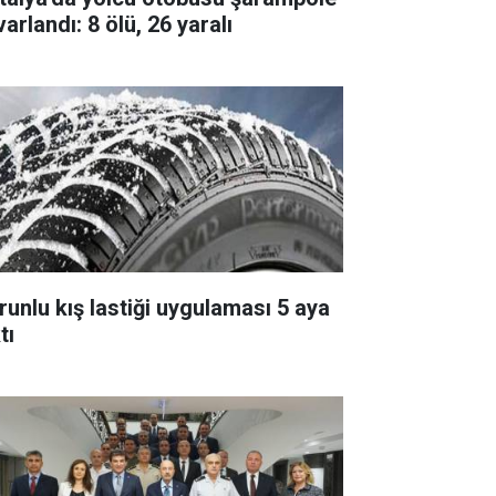
arlandı: 8 ölü, 26 yaralı
runlu kış lastiği uygulaması 5 aya
tı