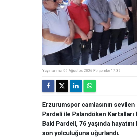
Yayınlanma:
06 Ağustos 2026 Perşembe 17:39
Erzurumspor camiasının sevilen 
Pardeli ile Palandöken Kartalları
Baki Pardeli, 76 yaşında hayatını 
son yolculuğuna uğurlandı.