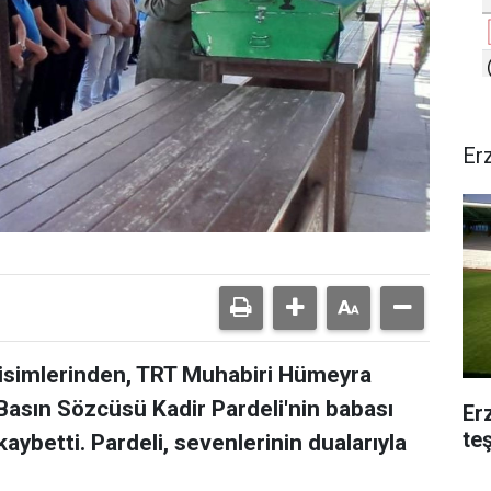
Er
isimlerinden, TRT Muhabiri Hümeyra
 Basın Sözcüsü Kadir Pardeli'nin babası
Er
te
kaybetti. Pardeli, sevenlerinin dualarıyla