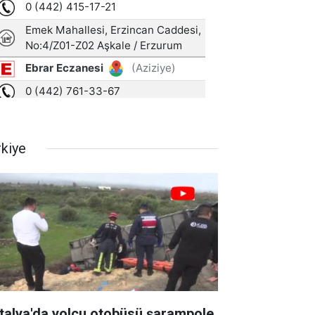
rkiye
talya'da yolcu otobüsü şarampole