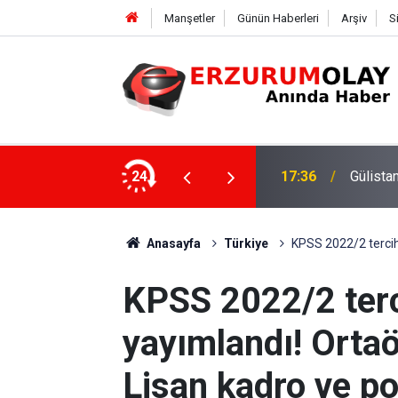
Manşetler
Günün Haberleri
Arşiv
S
ki dalgıca tutuklama
24
12:29
Anasayfa
Türkiye
KPSS 2022/2 tercih
KPSS 2022/2 terc
yayımlandı! Ortaö
Lisan kadro ve p