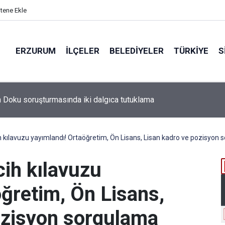
itene Ekle
ERZURUM
İLÇELER
BELEDIYELER
TÜRKIYE
S
 kılavuzu yayımlandı! Ortaöğretim, Ön Lisans, Lisan kadro ve pozisyon 
ih kılavuzu
ğretim, Ön Lisans,
ozisyon sorgulama