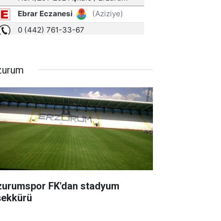
zurum
zurumspor FK'dan stadyum
şekkürü