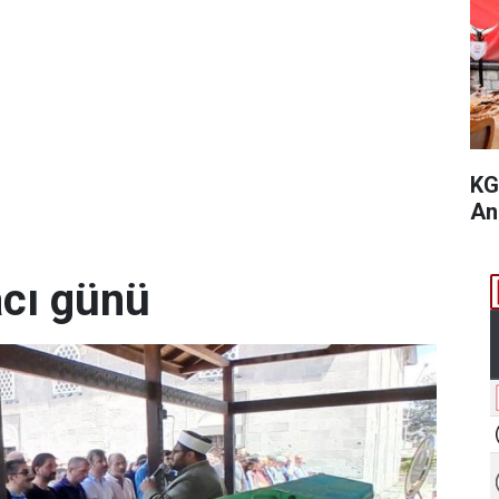
KG
An
acı günü