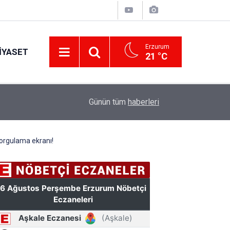
Erzurum
IYASET
21 °C
12:25
YÜRÜYEN PARALAR MANGASI
Günün tüm
haberleri
sorgulama ekranı!