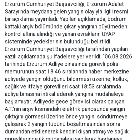
Erzurum Cumhuriyet Başsavcılığı, Erzurum Adalet
Sarayı’nda meydana gelen yangın olayıyla ilgili resmi
bir açıklama yayımladı. Yapılan açıklamada, bodrum
kattaki arşiv bölümünde çıkan yangının büyümeden
kontrol altına alındığı ve yanan evrakların UYAP
sisteminde yedeklerinin bulunduğu belirtildi.
Erzurum Cumhuriyet Başsavcılığı tarafından yapılan
yazılı açıklamada şu ifadelere yer verildi: "06.08.2026
tarihinde Erzurum Adliye binasında görevli polis
memurunun saat 18:46 sıralarında haber merkezine
adliyede yangın olduğunu bildirmesi üzerine; kolluk,
sağlık ve itfaiye görevlileri saat 18:53 sıralarında
adliye binasına intikal ederek yangına müdahaleye
başlamıştır. Adliyede gece görevlisi olarak çalışan
A.T.'nin arşiv kısmındaki elektrik panosunda yangın
çıktığını görmesi üzerine önce yangını söndürmeye
çalışarak 2 yangın tüpünü boşaltmasından sonra
dumandan etkilenerek kendini dışarı atmış ve sağlık
görevlilerince ilk müdahalesi yapılarak hastaneye