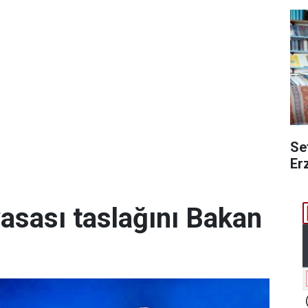
Se
Er
yasası taslağını Bakan