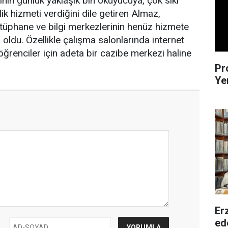
inin günlük yaklaşık bin okuyucuya, çok sıkı
ik hizmeti verdiğini dile getiren Almaz,
tüphane ve bilgi merkezlerinin henüz hizmete
 oldu. Özellikle çalışma salonlarında internet
n öğrenciler için adeta bir cazibe merkezi haline
Pr
Ye
Erz
ede