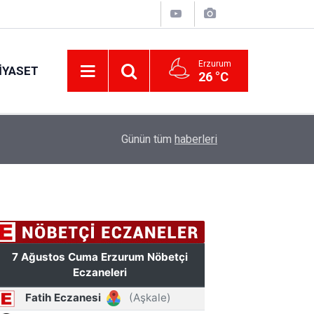
Erzurum
IYASET
26 °C
17:34
Erzurum’da gıda ve yem işletmelerine sıkı marka
Günün tüm
haberleri