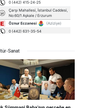
ltür-Sanat
ık Sümmani Baba'nın gerçeğe en