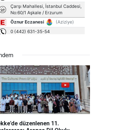
ndem
kke'de düzenlenen 11.