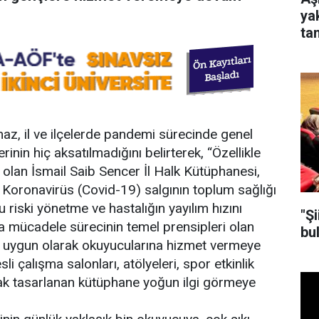
ya
tan
az, il ve ilçelerde pandemi sürecinde genel
inin hiç aksatılmadığını belirterek, “Özellikle
 olan İsmail Saib Sencer İl Halk Kütüphanesi,
e Koronavirüs (Covid-19) salgının toplum sağlığı
riski yönetme ve hastalığın yayılım hızını
"Ş
la mücadele sürecinin temel prensipleri olan
bu
a uygun olarak okuyucularına hizmet vermeye
i çalışma salonları, atölyeleri, spor etkinlik
rak tasarlanan kütüphane yoğun ilgi görmeye