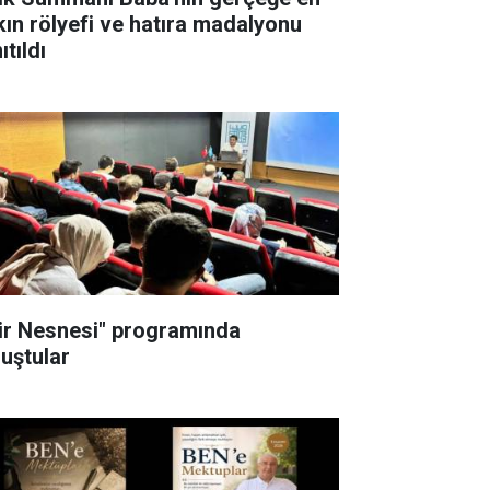
kın rölyefi ve hatıra madalyonu
ıtıldı
iir Nesnesi" programında
luştular