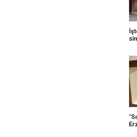
İş
si
"S
Er