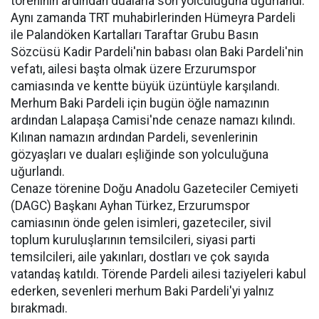
töreninin ardından dualarla son yolculuğuna uğurlandı.
Aynı zamanda TRT muhabirlerinden Hümeyra Pardeli
ile Palandöken Kartalları Taraftar Grubu Basın
Sözcüsü Kadir Pardeli'nin babası olan Baki Pardeli'nin
vefatı, ailesi başta olmak üzere Erzurumspor
camiasında ve kentte büyük üzüntüyle karşılandı.
Merhum Baki Pardeli için bugün öğle namazının
ardından Lalapaşa Camisi'nde cenaze namazı kılındı.
Kılınan namazın ardından Pardeli, sevenlerinin
gözyaşları ve duaları eşliğinde son yolculuğuna
uğurlandı.
Cenaze törenine Doğu Anadolu Gazeteciler Cemiyeti
(DAGC) Başkanı Ayhan Türkez, Erzurumspor
camiasının önde gelen isimleri, gazeteciler, sivil
toplum kuruluşlarının temsilcileri, siyasi parti
temsilcileri, aile yakınları, dostları ve çok sayıda
vatandaş katıldı. Törende Pardeli ailesi taziyeleri kabul
ederken, sevenleri merhum Baki Pardeli'yi yalnız
bırakmadı.