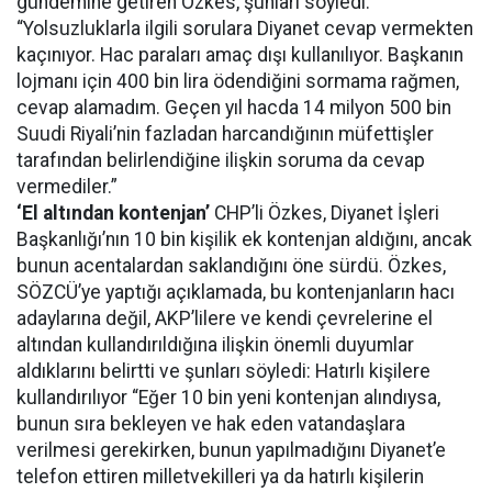
gündemine getiren Özkes, şunları söyledi:
“Yolsuzluklarla ilgili sorulara Diyanet cevap vermekten
kaçınıyor. Hac paraları amaç dışı kullanılıyor. Başkanın
lojmanı için 400 bin lira ödendiğini sormama rağmen,
cevap alamadım. Geçen yıl hacda 14 milyon 500 bin
Suudi Riyali’nin fazladan harcandığının müfettişler
tarafından belirlendiğine ilişkin soruma da cevap
vermediler.”
‘El altından kontenjan’
CHP’li Özkes, Diyanet İşleri
Başkanlığı’nın 10 bin kişilik ek kontenjan aldığını, ancak
bunun acentalardan saklandığını öne sürdü. Özkes,
SÖZCÜ’ye yaptığı açıklamada, bu kontenjanların hacı
adaylarına değil, AKP’lilere ve kendi çevrelerine el
altından kullandırıldığına ilişkin önemli duyumlar
aldıklarını belirtti ve şunları söyledi: Hatırlı kişilere
kullandırılıyor “Eğer 10 bin yeni kontenjan alındıysa,
bunun sıra bekleyen ve hak eden vatandaşlara
verilmesi gerekirken, bunun yapılmadığını Diyanet’e
telefon ettiren milletvekilleri ya da hatırlı kişilerin