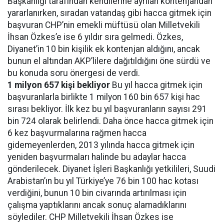
Başkanlığı tarafından kendilerine ayrılan kontenjandan
yararlanırken, sıradan vatandaş gibi hacca gitmek için
başvuran CHP’nin emekli müftüsü olan Milletvekili
İhsan Özkes’e ise 6 yıldır sıra gelmedi. Özkes,
Diyanet’in 10 bin kişilik ek kontenjan aldığını, ancak
bunun el altından AKP’lilere dağıtıldığını öne sürdü ve
bu konuda soru önergesi de verdi.
1 milyon 657 kişi bekliyor
Bu yıl hacca gitmek için
başvuranlarla birlikte 1 milyon 160 bin 657 kişi hac
sırası bekliyor. İlk kez bu yıl başvuranların sayısı 291
bin 724 olarak belirlendi. Daha önce hacca gitmek için
6 kez başvurmalarına rağmen hacca
gidemeyenlerden, 2013 yılında hacca gitmek için
yeniden başvurmaları halinde bu adaylar hacca
gönderilecek. Diyanet İşleri Başkanlığı yetkilileri, Suudi
Arabistan’ın bu yıl Türkiye’ye 76 bin 100 hac kotası
verdiğini, bunun 10 bin civarında artırılması için
çalışma yaptıklarını ancak sonuç alamadıklarını
söylediler. CHP Milletvekili İhsan Özkes ise