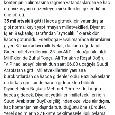
kontenjanın alınmasına rağmen vatandaşlardan ve hac
organizasyonu düzenleyen şirketlerden gizlendiğini
öne sürdü.
35 milletvekili gitti
Hacca gitmek için vatandaşlar
gibi normal kayıt yaptırmayan milletvekilleri, Diyanet
İşleri Başkanlığı tarafından “ayrıcalıklı” olarak dün
hacca götürüldü. Esenboğa Havalimanı’nda ihramlarını
giyen 35 hacı adayı milletvekili, dualarla uğurlandı.
Giden milletvekillerinin 25’inin AKP’li olduğu bildirildi.
MHP’den de Zuhal Topçu, Ali Torlak ve Reşat Doğru
“VIP hacı adayı” olarak dün saat 06.00 uçağıyla Suudi
Arabistan’a gitti. Milletvekillerinin yanı sıra
bürokratlardan da hacca gidenler oldu. Bazı bakanların
da birkaç gün içinde hacca gidecekleri bildirildi.
Diyanet İşleri Başkanı Mehmet Görmez de, bugün
hacca gidecek. Diyanet yetkilileri, milletvekilleri için
Suudi Arabistan Büyükelçiliği’nden özel vize alındığını,
hac kontenjanının dışında tutulduğunu öne sürdüler.
Yerel seçimlerin 27 Ekim’e çekilmesiyle ilgili oylama