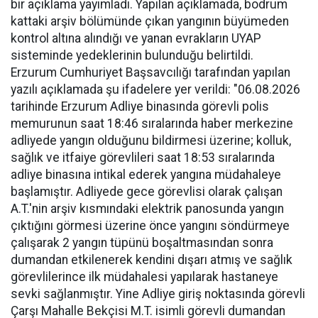
bir açıklama yayımladı. Yapılan açıklamada, bodrum
kattaki arşiv bölümünde çıkan yangının büyümeden
kontrol altına alındığı ve yanan evrakların UYAP
sisteminde yedeklerinin bulunduğu belirtildi.
Erzurum Cumhuriyet Başsavcılığı tarafından yapılan
yazılı açıklamada şu ifadelere yer verildi: "06.08.2026
tarihinde Erzurum Adliye binasında görevli polis
memurunun saat 18:46 sıralarında haber merkezine
adliyede yangın olduğunu bildirmesi üzerine; kolluk,
sağlık ve itfaiye görevlileri saat 18:53 sıralarında
adliye binasına intikal ederek yangına müdahaleye
başlamıştır. Adliyede gece görevlisi olarak çalışan
A.T.'nin arşiv kısmındaki elektrik panosunda yangın
çıktığını görmesi üzerine önce yangını söndürmeye
çalışarak 2 yangın tüpünü boşaltmasından sonra
dumandan etkilenerek kendini dışarı atmış ve sağlık
görevlilerince ilk müdahalesi yapılarak hastaneye
sevki sağlanmıştır. Yine Adliye giriş noktasında görevli
Çarşı Mahalle Bekçisi M.T. isimli görevli dumandan