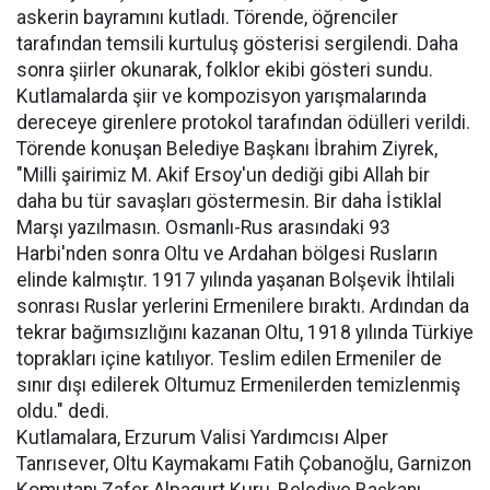
askerin bayramını kutladı. Törende, öğrenciler
tarafından temsili kurtuluş gösterisi sergilendi. Daha
sonra şiirler okunarak, folklor ekibi gösteri sundu.
Kutlamalarda şiir ve kompozisyon yarışmalarında
dereceye girenlere protokol tarafından ödülleri verildi.
Törende konuşan Belediye Başkanı İbrahim Ziyrek,
"Milli şairimiz M. Akif Ersoy'un dediği gibi Allah bir
daha bu tür savaşları göstermesin. Bir daha İstiklal
Marşı yazılmasın. Osmanlı-Rus arasındaki 93
Harbi'nden sonra Oltu ve Ardahan bölgesi Rusların
elinde kalmıştır. 1917 yılında yaşanan Bolşevik İhtilali
sonrası Ruslar yerlerini Ermenilere bıraktı. Ardından da
tekrar bağımsızlığını kazanan Oltu, 1918 yılında Türkiye
toprakları içine katılıyor. Teslim edilen Ermeniler de
sınır dışı edilerek Oltumuz Ermenilerden temizlenmiş
oldu." dedi.
Kutlamalara, Erzurum Valisi Yardımcısı Alper
Tanrısever, Oltu Kaymakamı Fatih Çobanoğlu, Garnizon