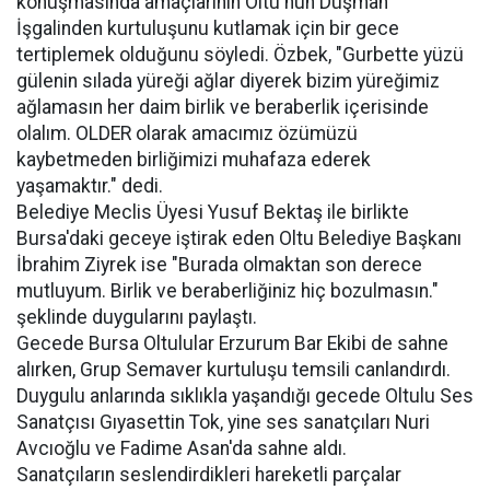
konuşmasında amaçlarının Oltu'nun Düşman
İşgalinden kurtuluşunu kutlamak için bir gece
tertiplemek olduğunu söyledi. Özbek, "Gurbette yüzü
gülenin sılada yüreği ağlar diyerek bizim yüreğimiz
ağlamasın her daim birlik ve beraberlik içerisinde
olalım. OLDER olarak amacımız özümüzü
kaybetmeden birliğimizi muhafaza ederek
yaşamaktır." dedi.
Belediye Meclis Üyesi Yusuf Bektaş ile birlikte
Bursa'daki geceye iştirak eden Oltu Belediye Başkanı
İbrahim Ziyrek ise "Burada olmaktan son derece
mutluyum. Birlik ve beraberliğiniz hiç bozulmasın."
şeklinde duygularını paylaştı.
Gecede Bursa Oltulular Erzurum Bar Ekibi de sahne
alırken, Grup Semaver kurtuluşu temsili canlandırdı.
Duygulu anlarında sıklıkla yaşandığı gecede Oltulu Ses
Sanatçısı Gıyasettin Tok, yine ses sanatçıları Nuri
Avcıoğlu ve Fadime Asan'da sahne aldı.
Sanatçıların seslendirdikleri hareketli parçalar