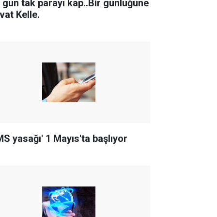
r gün tak parayı kap..Bir günlüğüne
vat Kelle.
MS yasağı' 1 Mayıs'ta başlıyor