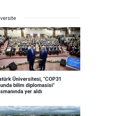
iversite
atürk Üniversitesi, "COP31
lunda bilim diplomasisi"
nsmanında yer aldı