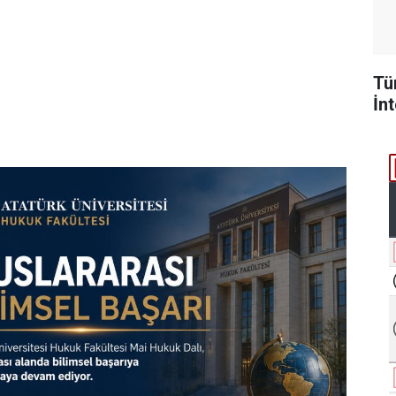
Tü
İn