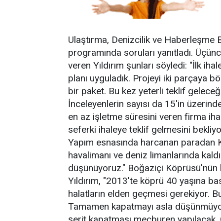
Ulaştırma, Denizcilik ve Haberleşme B
programında soruları yanıtladı. Üçün
veren Yıldırım şunları söyledi: "İlk ihal
planı uyguladık. Projeyi iki parçaya bö
bir paket. Bu kez yeterli teklif gelec
İnceleyenlerin sayısı da 15'in üzerinde
en az işletme süresini veren firma iha
seferki ihaleye teklif gelmesini bekliy
Yapım esnasında harcanan paradan K
havalimanı ve deniz limanlarında kaldı
düşünüyoruz." Boğaziçi Köprüsü'nün ba
Yıldırım, "2013'te köprü 40 yaşına bas
halatların elden geçmesi gerekiyor. Bu
Tamamen kapatmayı asla düşünmüyo
şerit kapatması mecburen yapılacak