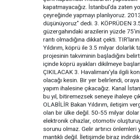
kapatmayacağız. İstanbul'da zaten yo
çeyreğinde yapmayı planlıyoruz. 201
düşünüyoruz" dedi. 3. KÖPRÜDEN 3
güzergahındaki arazilerin yüzde 75'ini
rantı olmadığına dikkat çekti. TIR'la
Yıldırım, köprü ile 3.5 milyar dolarlık 
projesinin takviminin başladığını belirt
içinde köprü ayakları dikilmeye baş
ÇIKILACAK 3. Havalimanı'yla ilgili ko
olacağı kesin. Bir yer belirlendi, oraya
yapım ihalesine çıkacağız. Kanal İstanb
bu yıl, bitiremezsek seneye ihaleye ç
OLABİLİR Bakan Yıldırım, iletişim vergi
olan bir ülke değil. 50-55 milyar dolar c
elektronik cihazlar, otomotiv oluşturu
sorunu olmaz. Gelir artırıcı önlemleri
mantıklı değil. İletişimde biraz indirdik