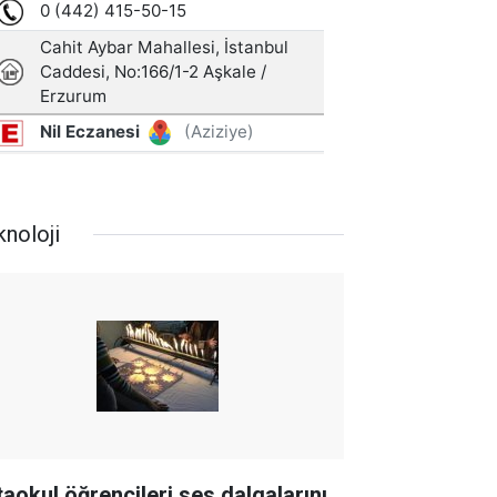
knoloji
taokul öğrencileri ses dalgalarını