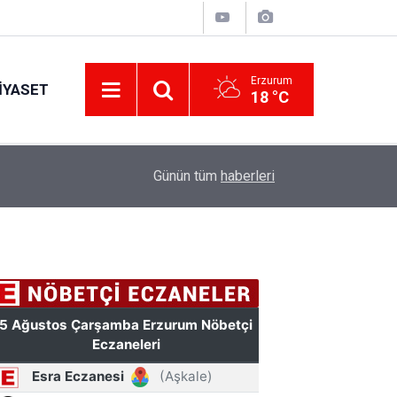
Erzurum
IYASET
18 °C
17:40
Kazım Karabekir Stadyumu'nda 4 tribün tam kapa
Günün tüm
haberleri