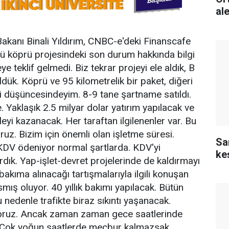
al
akanı Binali Yıldırım, CNBC-e'deki Finanscafe
cü köprü projesindeki son durum hakkında bilgi
eye teklif gelmedi. Biz tekrar projeyi ele aldık, B
ldük. Köprü ve 95 kilometrelik bir paket, diğeri
eği düşüncesindeyim. 8-9 tane şartname satıldı.
. Yaklaşık 2.5 milyar dolar yatırım yapılacak ve
leyi kazanacak. Her taraftan ilgilenenler var. Bu
oruz. Bizim için önemli olan işletme süresi.
Sa
DV ödeniyor normal şartlarda. KDV'yi
ke
rdık. Yap-işlet-devret projelerinde de kaldırmayı
kıma alınacağı tartışmalarıyla ilgili konuşan
mış oluyor. 40 yıllık bakımı yapılacak. Bütün
 nedenle trafikte biraz sıkıntı yaşanacak.
ruz. Ancak zaman zaman gece saatlerinde
. Çok yoğun saatlerde mecbur kalmazsak