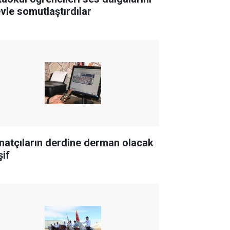
evle somutlaştırdılar
natçıların derdine derman olacak
şif