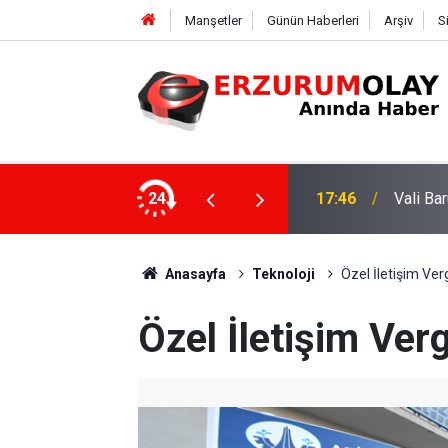
Manşetler
Günün Haberleri
Arşiv
S
onu sergisinin açılışını yaptı
24
17:42
Şenkaya
Anasayfa
Teknoloji
Özel İletişim Verg
Özel İletişim Verg