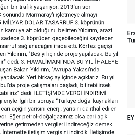
ğun bir trafik yaşanıyor. 2013'ün son
3 sonunda Marmaray'ı işletmeye almayı
.5 MİLYAR DOLAR TASARRUF 3. köprünün
n kamuya ait olduğunu belirten Yıldırım, arazi
Er
rın sadece 3. köprüden geçebileceğini kaydeden
Tu
tasarruf sağlanacağını ifade etti. Körfez geçişi
en Yıldırım, "Beş yıl içinde proje yapılacak. Bu yıl
lanır" dedi. 3. HAVALİMANI'NDA BU YIL İHALEYE
nuşan Bakan Yıldırım, "Avrupa Yakası'nda
 yapılacak. Yeri birkaç ay içinde açıklarız. Bu yıl
ul'da proje çalışmaları başladı, bitirebilirsek
ıkabiliriz" dedi. İLETİŞİMDE VERGİ İNDİRİMİ
leriyle ilgili bir soruya "Türkiye doğal kaynakları
ari açığın yarısını enerji, yarısını da ithal edilen
yor. Eğer petrol-doğalgazımız olsa cari açık
EY
 yerine getirmeden vergileri indireceğiz demek
. İnternette iletişim vergisini indirdik. İletişimde