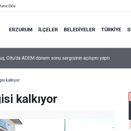
itene Ekle
ERZURUM
İLÇELER
BELEDIYELER
TÜRKIYE
S
 Belediye Başkanı Görbil Özcan partisinden istifa etti
isi kalkıyor
isi kalkıyor