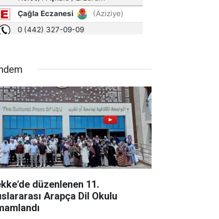
ndem
kke'de düzenlenen 11.
uslararası Arapça Dil Okulu
mamlandı