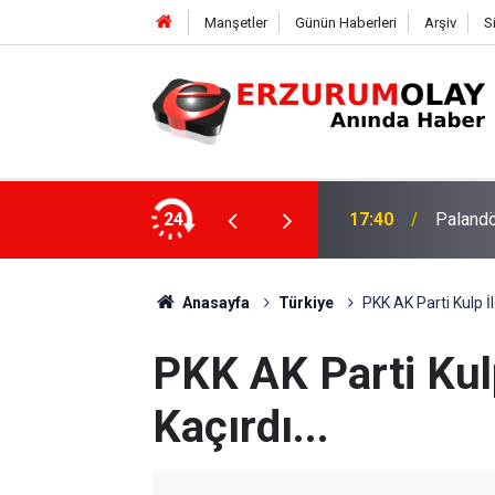
Manşetler
Günün Haberleri
Arşiv
S
su
24
17:37
TÜBİTAK
Anasayfa
Türkiye
PKK AK Parti Kulp İl
PKK AK Parti Kul
Kaçırdı...