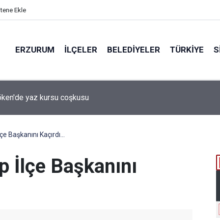
itene Ekle
ERZURUM
İLÇELER
BELEDIYELER
TÜRKIYE
S
 desteği aldı
çe Başkanını Kaçırdı...
p İlçe Başkanını