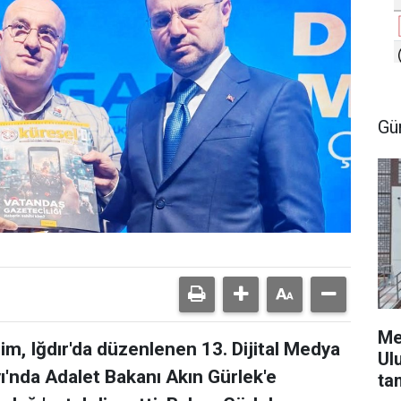
Gü
Me
m, Iğdır'da düzenlenen 13. Dijital Medya
Ul
yı'nda Adalet Bakanı Akın Gürlek'e
ta