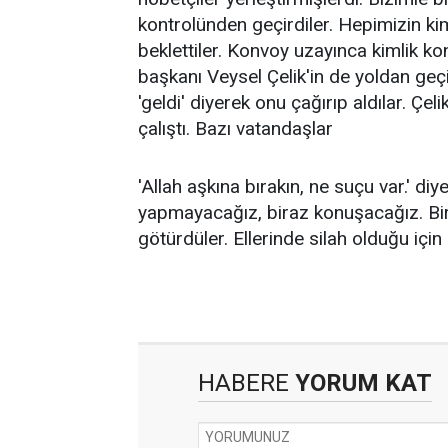
kontrolünden geçirdiler. Hepimizin kim
beklettiler. Konvoy uzayınca kimlik ko
başkanı Veysel Çelik'in de yoldan geç
'geldi' diyerek onu çağırıp aldılar. Çe
çalıştı. Bazı vatandaşlar
'Allah aşkına bırakın, ne suçu var.' diy
yapmayacağız, biraz konuşacağız. Birk
götürdüler. Ellerinde silah olduğu içi
HABERE
YORUM KAT