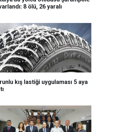
arlandı: 8 ölü, 26 yaralı
runlu kış lastiği uygulaması 5 aya
tı