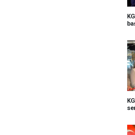
KG
ba
KG
ser