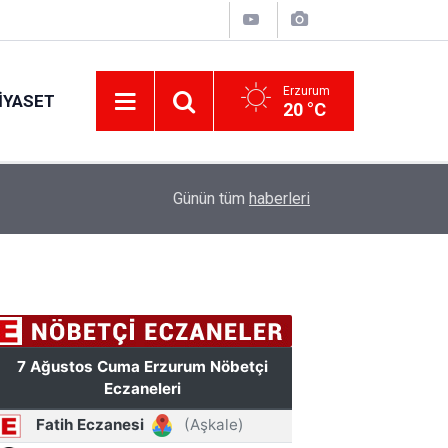
Erzurum
IYASET
20 °C
17:34
Erzurum’da gıda ve yem işletmelerine sıkı marka
Günün tüm
haberleri