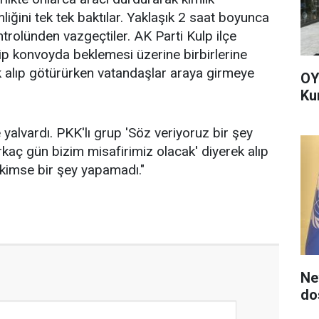
liğini tek tek baktılar. Yaklaşık 2 saat boyunca
ntrolünden vazgeçtiler. AK Parti Kulp ilçe
ip konvoyda beklemesi üzerine birbirlerine
lik alıp götürürken vatandaşlar araya girmeye
OY
Ku
e yalvardı. PKK'lı grup 'Söz veriyoruz bir şey
aç gün bizim misafirimiz olacak' diyerek alıp
n kimse bir şey yapamadı."
Ne
do