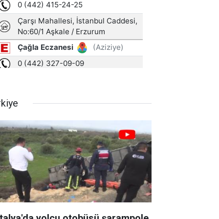
rkiye
talya'da yolcu otobüsü şarampole