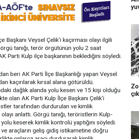
yuv
 Başkanı Veysel Çelik'i kaçırması olayı ilgili
örgü tanığı, terör örgütünün yolu 2 saat
K Parti Kulp ilçe başkanının beklediğini söyledi.
ndan beri AK Parti İlçe Başkanlığı yapan Veysel
an kaçırılarak kırsal alana götürüldü.
Zo
ındaki dağlık alanda yolu kesen ve 15 kişi olduğu
çık
te olan AK Parti Kulp İlçe Başkanı Çelik'i
öristler tarafından durdurulan ve kimlik
olayı anlattı. Görgü tanığı, teröristlerin Kulp-
yolu keserek kimlik kontrolü yaptığını söyledi.
ve araçların geliş gidiş istikametine doğru
irlikte onlarca aracı durdurarak kimlik