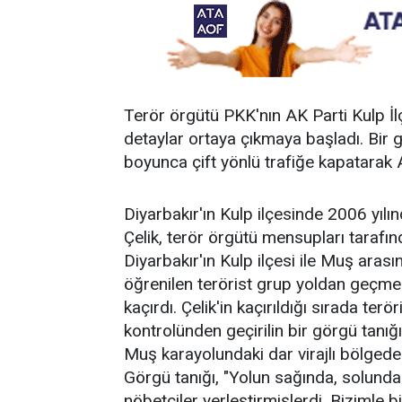
Terör örgütü PKK'nın AK Parti Kulp İlçe
detaylar ortaya çıkmaya başladı. Bir g
boyunca çift yönlü trafiğe kapatarak A
Diyarbakır'ın Kulp ilçesinde 2006 yılı
Çelik, terör örgütü mensupları tarafınd
Diyarbakır'ın Kulp ilçesi ile Muş aras
öğrenilen terörist grup yoldan geçmek
kaçırdı. Çelik'in kaçırıldığı sırada ter
kontrolünden geçirilin bir görgü tanığı 
Muş karayolundaki dar virajlı bölgede 
Görgü tanığı, "Yolun sağında, solunda 
nöbetçiler yerleştirmişlerdi. Bizimle b