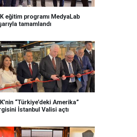
K eğitim programı MedyaLab
şarıyla tamamlandı
K’nin “Türkiye’deki Amerika”
gisini İstanbul Valisi açtı