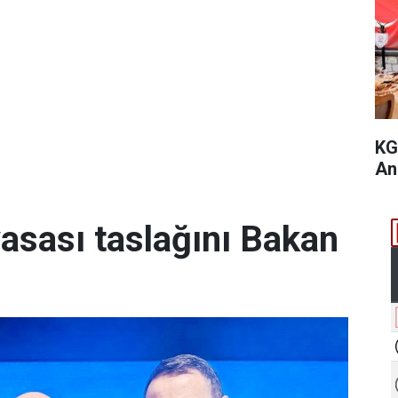
KG
An
yasası taslağını Bakan