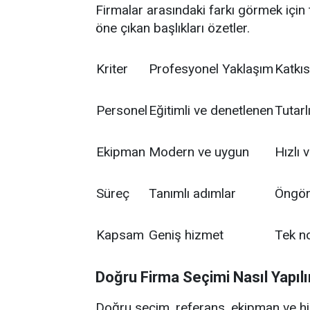
Firmalar arasındaki farkı görmek için te
öne çıkan başlıkları özetler.
Kriter
Profesyonel Yaklaşım
Katkıs
Personel
Eğitimli ve denetlenen
Tutarl
Ekipman
Modern ve uygun
Hızlı 
Süreç
Tanımlı adımlar
Öngörü
Kapsam
Geniş hizmet
Tek n
Doğru Firma Seçimi Nasıl Yapılı
Doğru seçim, referans, ekipman ve hizm