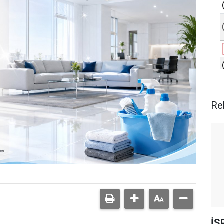
Re
İS