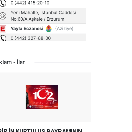
klam - İlan
PİR'İN KURTULUŞ BAYRAMININ