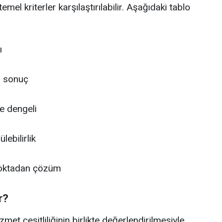
mel kriterler karşılaştırılabilir. Aşağıdaki tablo
ı
ı sonuç
ve dengeli
lebilirlik
oktadan çözüm
r?
et çeşitliliğinin birlikte değerlendirilmesiyle