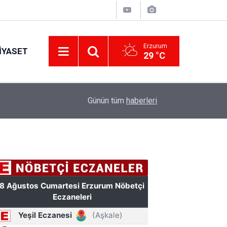
Erzurum
IYASET
29 °C
11:49
Türkiye'de bir ilki yapıyor: Kilim üzerine fırçasıy
Günün tüm
haberleri