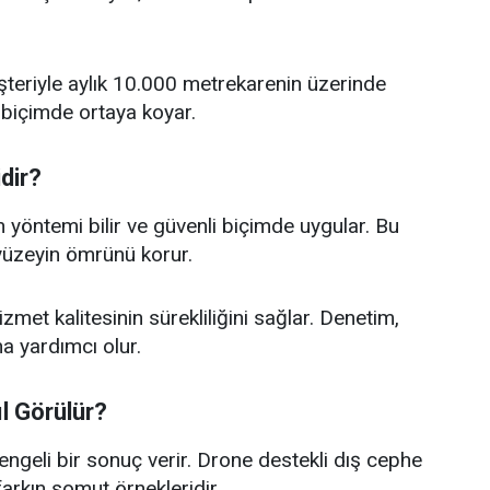
şteriyle aylık 10.000 metrekarenin üzerinde
 biçimde ortaya koyar.
dir?
n yöntemi bilir ve güvenli biçimde uygular. Bu
 yüzeyin ömrünü korur.
met kalitesinin sürekliliğini sağlar. Denetim,
 yardımcı olur.
l Görülür?
geli bir sonuç verir. Drone destekli dış cephe
farkın somut örnekleridir.