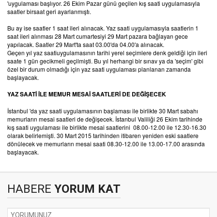
'uygulaması başlıyor. 26 Ekim Pazar günü geçilen kış saati uygulamasıyla
saatler birsaat geri ayarlanmıştı.
Bu ay ise saatler 1 saat ileri alınacak. Yaz saati uygulamasıyla saatlerin 1
saat ileri alınması 28 Mart cumartesiyi 29 Mart pazara bağlayan gece
yapılacak. Saatler 29 Mart'ta saat 03.00'da 04.00'a alınacak.
Geçen yıl yaz saatiuygulamasının tarihi yerel seçimlere denk geldiği için ileri
saate 1 gün gecikmeli geçilmişti. Bu yıl herhangi bir sınav ya da 'seçim' gibi
özel bir durum olmadığı için yaz saati uygulaması planlanan zamanda
başlayacak.
YAZ SAATİ İLE MEMUR MESAİ SAATLERİ DE DEĞİŞECEK
İstanbul 'da yaz saati uygulamasının başlaması ile birlikte 30 Mart sabahı
memurların mesai saatleri de değişecek. İstanbul Valiliği 26 Ekim tarihinde
kış saati uygulaması ile birlikte mesai saatlerini 08.00-12.00 ile 12.30-16.30
olarak belirlemişti. 30 Mart 2015 tarihinden itibaren yeniden eski saatlere
dönülecek ve memurların mesai saati 08.30-12.00 ile 13.00-17.00 arasında
başlayacak.
HABERE
YORUM KAT