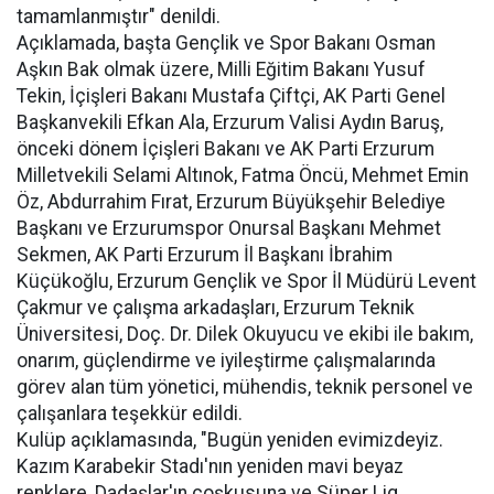
tamamlanmıştır" denildi.
Açıklamada, başta Gençlik ve Spor Bakanı Osman
Aşkın Bak olmak üzere, Milli Eğitim Bakanı Yusuf
Tekin, İçişleri Bakanı Mustafa Çiftçi, AK Parti Genel
Başkanvekili Efkan Ala, Erzurum Valisi Aydın Baruş,
önceki dönem İçişleri Bakanı ve AK Parti Erzurum
Milletvekili Selami Altınok, Fatma Öncü, Mehmet Emin
Öz, Abdurrahim Fırat, Erzurum Büyükşehir Belediye
Başkanı ve Erzurumspor Onursal Başkanı Mehmet
Sekmen, AK Parti Erzurum İl Başkanı İbrahim
Küçükoğlu, Erzurum Gençlik ve Spor İl Müdürü Levent
Çakmur ve çalışma arkadaşları, Erzurum Teknik
Üniversitesi, Doç. Dr. Dilek Okuyucu ve ekibi ile bakım,
onarım, güçlendirme ve iyileştirme çalışmalarında
görev alan tüm yönetici, mühendis, teknik personel ve
çalışanlara teşekkür edildi.
Kulüp açıklamasında, "Bugün yeniden evimizdeyiz.
Kazım Karabekir Stadı'nın yeniden mavi beyaz
renklere, Dadaşlar'ın coşkusuna ve Süper Lig