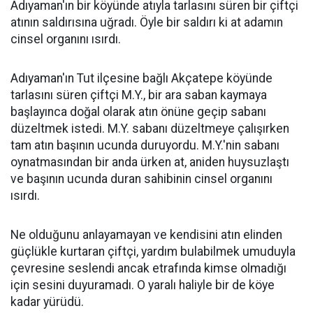
Adıyaman'ın bir köyünde atıyla tarlasını süren bir çiftçi
atının saldırısına uğradı. Öyle bir saldırı ki at adamın
cinsel organını ısırdı.
Adıyaman'ın Tut ilçesine bağlı Akçatepe köyünde
tarlasını süren çiftçi M.Y., bir ara saban kaymaya
başlayınca doğal olarak atın önüne geçip sabanı
düzeltmek istedi. M.Y. sabanı düzeltmeye çalışırken
tam atın başının ucunda duruyordu. M.Y.'nin sabanı
oynatmasından bir anda ürken at, aniden huysuzlaştı
ve başının ucunda duran sahibinin cinsel organını
ısırdı.
Ne olduğunu anlayamayan ve kendisini atın elinden
güçlükle kurtaran çiftçi, yardım bulabilmek umuduyla
çevresine seslendi ancak etrafında kimse olmadığı
için sesini duyuramadı. O yaralı haliyle bir de köye
kadar yürüdü.