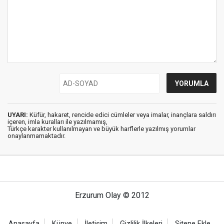
UYARI:
Küfür, hakaret, rencide edici cümleler veya imalar, inançlara saldırı
içeren, imla kuralları ile yazılmamış,
Türkçe karakter kullanılmayan ve büyük harflerle yazılmış yorumlar
onaylanmamaktadır.
Erzurum Olay © 2012
Anasayfa
Künye
İletişim
Gizlilik İlkeleri
Sitene Ekle