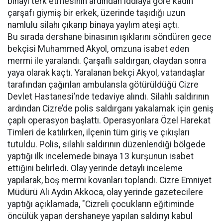
binayı terk etmesinin ardından iddiaya göre kadın
çarşafı giymiş bir erkek, üzerinde taşıdığı uzun
namlulu silahı çıkarıp binaya yaylım ateşi açtı.
Bu sırada dershane binasının ışıklarını söndüren gece
bekçisi Muhammed Akyol, omzuna isabet eden
mermi ile yaralandı. Çarşaflı saldırgan, olaydan sonra
yaya olarak kaçtı. Yaralanan bekçi Akyol, vatandaşlar
tarafından çağırılan ambulansla götürüldüğü Cizre
Devlet Hastanesi’nde tedaviye alındı. Silahlı saldırının
ardından Cizre’de polis saldırganı yakalamak için geniş
çaplı operasyon başlattı. Operasyonlara Özel Harekat
Timleri de katılırken, ilçenin tüm giriş ve çıkışları
tutuldu. Polis, silahlı saldırının düzenlendiği bölgede
yaptığı ilk incelemede binaya 13 kurşunun isabet
ettiğini belirledi. Olay yerinde detaylı inceleme
yapılarak, boş mermi kovanları toplandı. Cizre Emniyet
Müdürü Ali Aydın Akkoca, olay yerinde gazetecilere
yaptığı açıklamada, "Cizreli çocukların eğitiminde
öncülük yapan dershaneye yapılan saldırıyı kabul