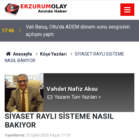
Şenkaya Belediye Başkanı Görbil Özcan partisinden
17:42
istifa etti
Anasayfa
Köşe Yazıları
SİYASET RAYLI SİSTEME
NASIL BAKIYOR
Vahdet Nafiz Aksu
Yazarın Tüm Yazıları >
SİYASET RAYLI SİSTEME NASIL
BAKIYOR
Yayınlanma:
21 Eylül 2025 Pazar 17:10