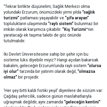
"Tekrar birlikte düşünelim; Sağlık Merkezi olma
yolundaki Erzurum, önümüzdeki yirmi yılda
“sağlık
turizmi”
patlaması yaşayabilir ve
“şifa arayan”
toplulukların ulaşımında
“raylı sistem”
bulunmaz bir
imkân olarak karşımıza çıkabilir.
”Kış Turizmi
‟
nin
yaratacağı ek taşıma talebi de göz önünde
tutulmalıdır.
İki Devlet Üniversitesine sahip bir şehir için bu
sisteme lüks diyebilir miyiz? Hangi açıdan bakarsak
bakalım, geleceğin Erzurum’unda raylı sistem
“olursa
iyi olur”
tarzında bir yatırım olarak değil,
“olmazsa
olmaz”
bir projedir.
‘Her şey bitti kaldı fıstıki yeşil’ diyenlere de sözüm var:
Çağdaş şehircilik, sadece günün maslahatlarıyla
uğraşmak değildir, aynı zamanda
“geleceğin kentini”