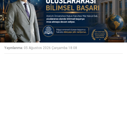
Yayınlanma:
05 Ağustos 2026 Çarşamba 18:08
Atatürk Üniversitesi Hukuk Fakültesi Mali Hukuk
Anabilim Dalından Uluslararası Bilimsel Başarı
Atatürk Üniversitesi Hukuk Fakültesi Mali Hukuk
Anabilim Dalı Başkanı ve Viyana The Institute for