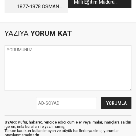
Milli Eğitim Müdürüm
1877-1878 OSMANLI
Dedebeyoğlu'nun
RUS SAVAŞININ
vefatı
YETİMLERİ
YAZIYA
YORUM KAT
UYARI:
Küfür, hakaret, rencide edici cümleler veya imalar, inançlara saldırı
içeren, imla kuralları ile yazılmamış,
Türkçe karakter kullanılmayan ve büyük harflerle yazılmış yorumlar
onaylanmamaktadır.