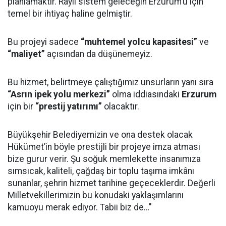
planlamaktır. Raylı sistem geleceğin Erzurum’u için
temel bir ihtiyaç haline gelmiştir.
Bu projeyi sadece
“muhtemel yolcu kapasitesi”
ve
“maliyet”
açısından da düşünemeyiz.
Bu hizmet, belirtmeye çalıştığımız unsurların yanı sıra
“Asrın ipek yolu merkezi”
olma iddiasındaki
Erzurum
için bir
“prestij yatırımı”
olacaktır.
Büyükşehir Belediyemizin ve ona destek olacak
Hükümet’in böyle prestijli bir projeye imza atması
bize gurur verir. Şu soğuk memlekette insanımıza
sımsıcak, kaliteli, çağdaş bir toplu taşıma imkânı
sunanlar, şehrin hizmet tarihine geçeceklerdir. Değerli
Milletvekillerimizin bu konudaki yaklaşımlarını
kamuoyu merak ediyor. Tabii biz de…"