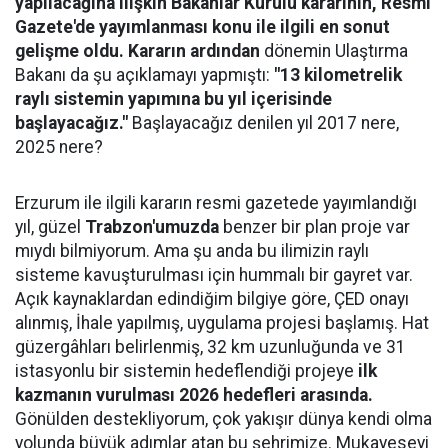
yapılacağına ilişkin Bakanlar Kurulu kararının, Resmi
Gazete'de yayımlanması konu ile ilgili en sonut
gelişme oldu. Kararın ardından
dönemin Ulaştırma
Bakanı da şu açıklamayı yapmıştı:
"13 kilometrelik
raylı sistemin yapımına bu yıl içerisinde
başlayacağız."
Başlayacağız denilen yıl 2017 nere,
2025 nere?
Erzurum ile ilgili kararın resmi gazetede yayımlandığı
yıl, güzel
Trabzon'umuzda
benzer bir plan proje var
mıydı bilmiyorum. Ama şu anda bu ilimizin raylı
sisteme kavuşturulması için hummalı bir gayret var.
Açık kaynaklardan edindiğim bilgiye göre, ÇED onayı
alınmış, İhale yapılmış, uygulama projesi başlamış. Hat
güzergâhları belirlenmiş, 32 km uzunluğunda ve 31
istasyonlu bir sistemin hedeflendiği projeye
ilk
kazmanın vurulması 2026 hedefleri arasında.
Gönülden destekliyorum, çok yakışır dünya kendi olma
yolunda büyük adımlar atan bu şehrimize. Mukayeseyi