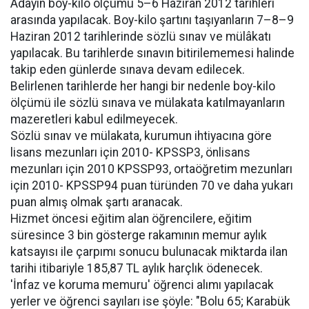
Adayın boy-kilo ölçümü 5–6 Haziran 2012 tarihleri
arasında yapılacak. Boy-kilo şartını taşıyanların 7–8–9
Haziran 2012 tarihlerinde sözlü sınav ve mülâkatı
yapılacak. Bu tarihlerde sınavın bitirilememesi halinde
takip eden günlerde sınava devam edilecek.
Belirlenen tarihlerde her hangi bir nedenle boy-kilo
ölçümü ile sözlü sınava ve mülakata katılmayanların
mazeretleri kabul edilmeyecek.
Sözlü sınav ve mülakata, kurumun ihtiyacına göre
lisans mezunları için 2010- KPSSP3, önlisans
mezunları için 2010 KPSSP93, ortaöğretim mezunları
için 2010- KPSSP94 puan türünden 70 ve daha yukarı
puan almış olmak şartı aranacak.
Hizmet öncesi eğitim alan öğrencilere, eğitim
süresince 3 bin gösterge rakamının memur aylık
katsayısı ile çarpımı sonucu bulunacak miktarda ilan
tarihi itibariyle 185,87 TL aylık harçlık ödenecek.
'İnfaz ve koruma memuru' öğrenci alımı yapılacak
yerler ve öğrenci sayıları ise şöyle: "Bolu 65; Karabük