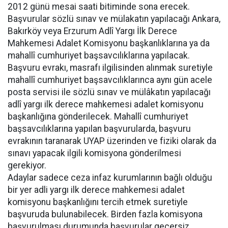
2012 günü mesai saati bitiminde sona erecek.
Başvurular sözlü sınav ve mülakatın yapılacağı Ankara,
Bakırköy veya Erzurum Adlî Yargı İlk Derece
Mahkemesi Adalet Komisyonu başkanlıklarına ya da
mahallî cumhuriyet başsavcılıklarına yapılacak.
Başvuru evrakı, masrafı ilgilisinden alınmak suretiyle
mahallî cumhuriyet başsavcılıklarınca aynı gün acele
posta servisi ile sözlü sınav ve mülâkatın yapılacağı
adlî yargı ilk derece mahkemesi adalet komisyonu
başkanlığına gönderilecek. Mahallî cumhuriyet
başsavcılıklarına yapılan başvurularda, başvuru
evrakının taranarak UYAP üzerinden ve fiziki olarak da
sınavı yapacak ilgili komisyona gönderilmesi
gerekiyor.
Adaylar sadece ceza infaz kurumlarının bağlı olduğu
bir yer adli yargı ilk derece mahkemesi adalet
komisyonu başkanlığını tercih etmek suretiyle
başvuruda bulunabilecek. Birden fazla komisyona
başvurulması durumunda başvurular geçersiz