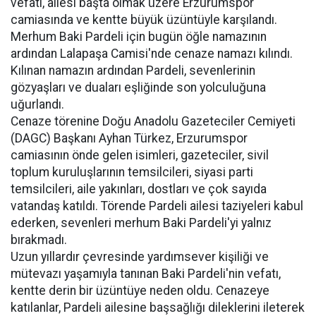
vefatı, ailesi başta olmak üzere Erzurumspor
camiasında ve kentte büyük üzüntüyle karşılandı.
Merhum Baki Pardeli için bugün öğle namazının
ardından Lalapaşa Camisi'nde cenaze namazı kılındı.
Kılınan namazın ardından Pardeli, sevenlerinin
gözyaşları ve duaları eşliğinde son yolculuğuna
uğurlandı.
Cenaze törenine Doğu Anadolu Gazeteciler Cemiyeti
(DAGC) Başkanı Ayhan Türkez, Erzurumspor
camiasının önde gelen isimleri, gazeteciler, sivil
toplum kuruluşlarının temsilcileri, siyasi parti
temsilcileri, aile yakınları, dostları ve çok sayıda
vatandaş katıldı. Törende Pardeli ailesi taziyeleri kabul
ederken, sevenleri merhum Baki Pardeli'yi yalnız
bırakmadı.
Uzun yıllardır çevresinde yardımsever kişiliği ve
mütevazı yaşamıyla tanınan Baki Pardeli'nin vefatı,
kentte derin bir üzüntüye neden oldu. Cenazeye
katılanlar, Pardeli ailesine başsağlığı dileklerini ileterek