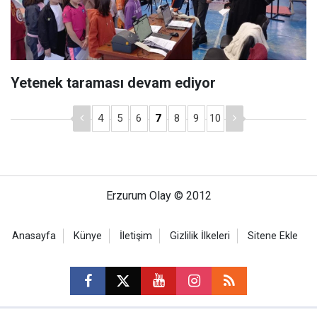
Yetenek taraması devam ediyor
4
5
6
7
8
9
10
Erzurum Olay © 2012
Anasayfa
Künye
İletişim
Gizlilik İlkeleri
Sitene Ekle