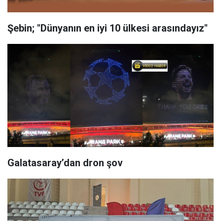
Şebin; "Dünyanın en iyi 10 ülkesi arasındayız"
Galatasaray’dan dron şov