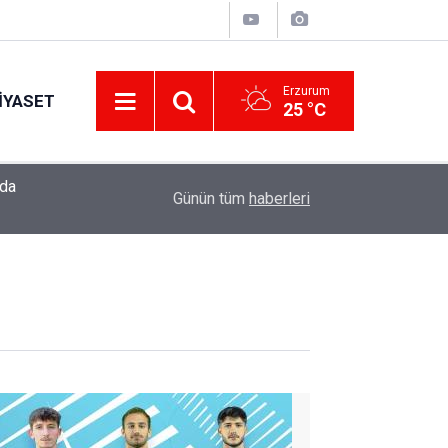
Erzurum
IYASET
25 °C
17:49
"Sen yeter ki gülümse" atölyesi, engelli annelerin
Günün tüm
haberleri