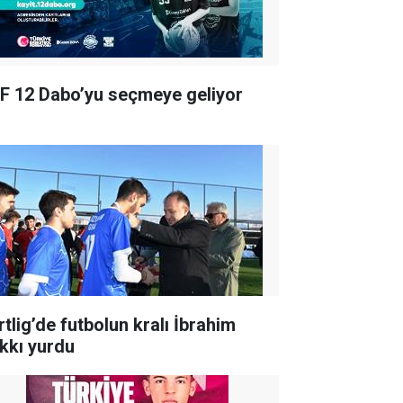
F 12 Dabo’yu seçmeye geliyor
rtlig’de futbolun kralı İbrahim
kkı yurdu