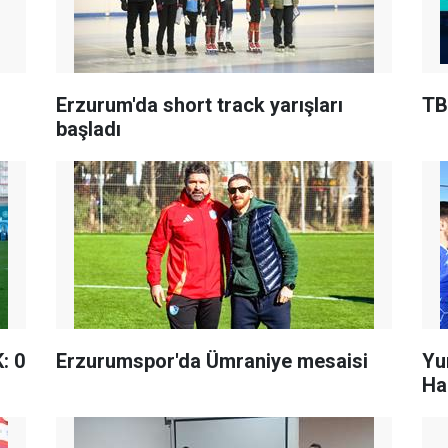
Erzurum'da short track yarışları
TB
başladı
: 0
Erzurumspor'da Ümraniye mesaisi
Yu
Ha