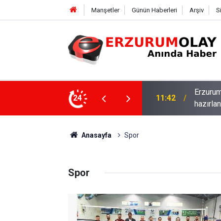
Manşetler
Günün Haberleri
Arşiv
S
 kampüsü: Özel öğrenciler geleceğe burada
24
18:08
Anasayfa
Spor
Spor