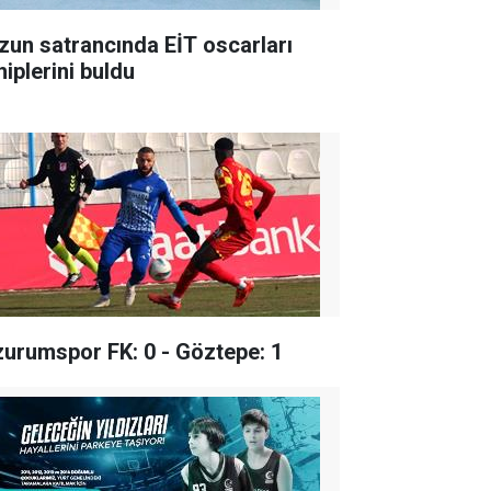
zun satrancında EİT oscarları
hiplerini buldu
zurumspor FK: 0 - Göztepe: 1