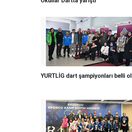
Okullar Dartta yarıştı
YURTLİG dart şampiyonları belli o