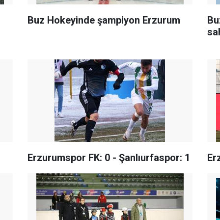
Buz Hokeyinde şampiyon Erzurum
Bu
sa
Erzurumspor FK: 0 - Şanlıurfaspor: 1
Er