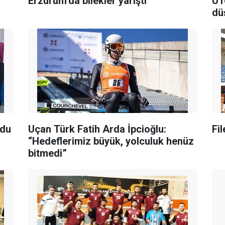
Erzurum’da bilekler yarıştı
U1
dü
ldu
Uçan Türk Fatih Arda İpcioğlu:
Fil
“Hedeflerimiz büyük, yolculuk henüz
bitmedi”