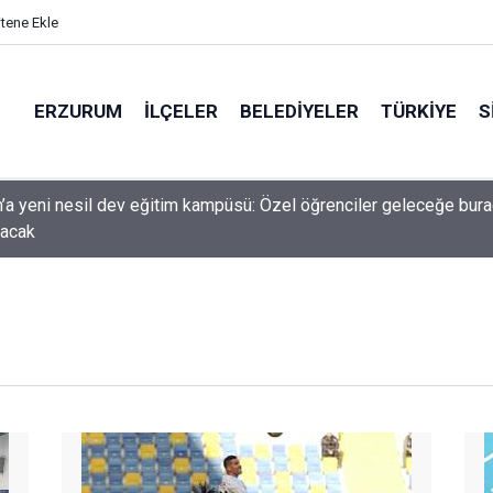
itene Ekle
ERZURUM
İLÇELER
BELEDIYELER
TÜRKIYE
S