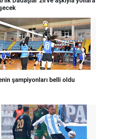
6’lık Dadaşlar zirve aşkıyla yollara
şecek
enin şampiyonları belli oldu