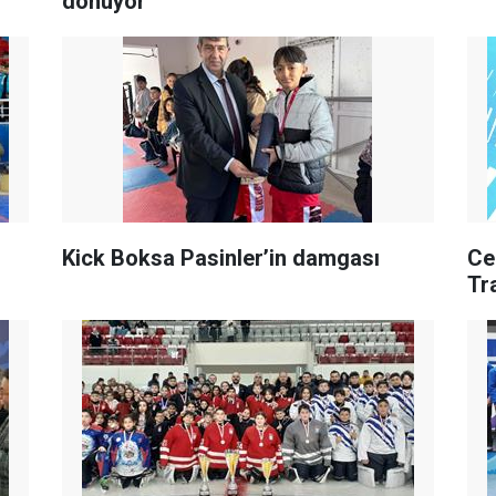
dönüyor
Kick Boksa Pasinler’in damgası
Ce
Tr