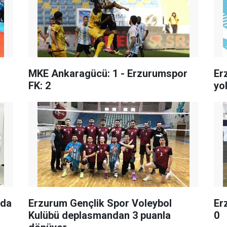
MKE Ankaragücü: 1 - Erzurumspor
Er
FK: 2
yo
nda
Erzurum Gençlik Spor Voleybol
Er
Kulübü deplasmandan 3 puanla
0