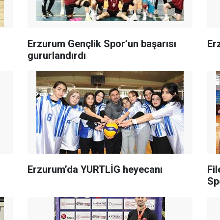
Erzurum Gençlik Spor’un başarısı
Er
gururlandırdı
Erzurum’da YURTLİG heyecanı
Fi
Sp