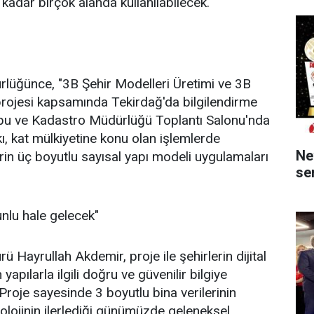
 kadar birçok alanda kullanılabilecek.
lüğünce, "3B Şehir Modelleri Üretimi ve 3B
 projesi kapsamında Tekirdağ'da bilgilendirme
Tapu ve Kadastro Müdürlüğü Toplantı Salonu'nda
kı, kat mülkiyetine konu olan işlemlerde
Ne
erin üç boyutlu sayısal yapı modeli uygulamaları
ser
unlu hale gelecek"
Hayrullah Akdemir, proje ile şehirlerin dijital
 yapılarla ilgili doğru ve güvenilir bilgiye
.Proje sayesinde 3 boyutlu bina verilerinin
nolojinin ilerlediği günümüzde geleneksel