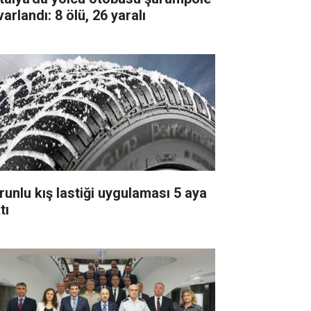
arlandı: 8 ölü, 26 yaralı
runlu kış lastiği uygulaması 5 aya
tı