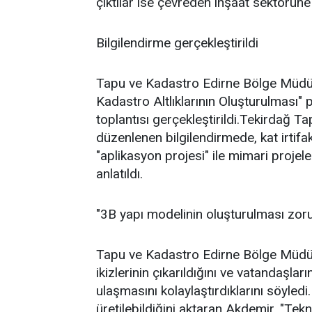
çıktılar ise çevreden inşaat sektörüne
Bilgilendirme gerçekleştirildi
Tapu ve Kadastro Edirne Bölge Müdür
Kadastro Altlıklarının Oluşturulması"
toplantısı gerçekleştirildi.Tekirdağ 
düzenlenen bilgilendirmede, kat irtifa
"aplikasyon projesi" ile mimari projel
anlatıldı.
"3B yapı modelinin oluşturulması zor
Tapu ve Kadastro Edirne Bölge Müdürü 
ikizlerinin çıkarıldığını ve vatandaşların
ulaşmasını kolaylaştırdıklarını söyledi
üretilebildiğini aktaran Akdemir, "Tek