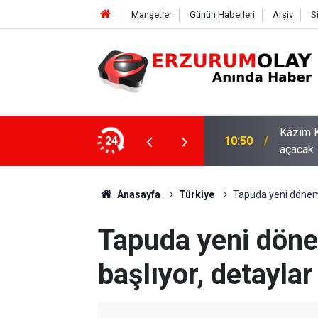
Manşetler
Günün Haberleri
Arşiv
S
asaray maçıyla tam kapasiteyle kapılarını
24
10:44
ETSO ve
Anasayfa
Türkiye
Tapuda yeni dönem! 
Tapuda yeni döne
başlıyor, detaylar