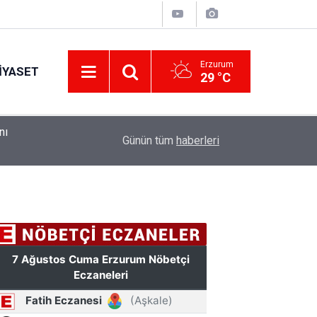
Erzurum
IYASET
29 °C
ndı
10:41
Erzurum Adliyesi'nde yangın: 2 kişi dumandan et
Günün tüm
haberleri