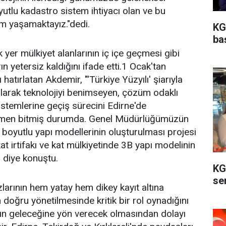
yutlu kadastro sistem ihtiyacı olan ve bu
nem yaşamaktayız."dedi.
KG
ba
yer mülkiyet alanlarının iç içe geçmesi gibi
ın yetersiz kaldığını ifade etti.1 Ocak'tan
hatırlatan Akdemir, "'Türkiye Yüzyılı' şiarıyla
arak teknolojiyi benimseyen, çözüm odaklı
istemlerine geçiş sürecini Edirne'de
amamen bitmiş durumda. Genel Müdürlüğümüzün
 boyutlu yapı modellerinin oluşturulması projesi
at irtifakı ve kat mülkiyetinde 3B yapı modelinin
" diye konuştu.
KG
ser
arının hem yatay hem dikey kayıt altına
n doğru yönetilmesinde kritik bir rol oynadığını
arın geleceğine yön verecek olmasından dolayı