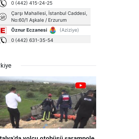
rkiye
talya'da yolcu otobüsü şarampole