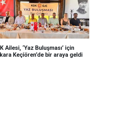
K Ailesi, ‘Yaz Buluşması’ için
kara Keçiören’de bir araya geldi