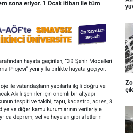
em sona eriyor. 1 Ocak itibarı ile tüm
yuv
afından hayata geçirilen, "3B Şehir Modelleri
a Projesi" yeni yılla birlikte hayata geçiyor.
Zo
 proje ile vatandaşların yapılarla ilgili doğru ve
çık
cak.Akıllı şehirler için önemli bir altyapı
unun tespiti ve takibi, tapu, kadastro, adres, 3
ediye ve diğer kamu kurumlarının verileriyle
rıca deprem, sel ve heyelan gibi afetlerin