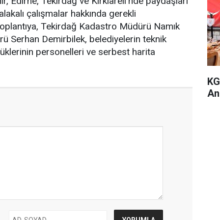
, Edirne, Tekirdağ ve Kırklareli'nde paydaşları
 alakalı çalışmalar hakkında gerekli
ti.Toplantıya, Tekirdağ Kadastro Müdürü Namık
 Serhan Demirbilek, belediyelerin teknik
klerinin personelleri ve serbest harita
KG
An