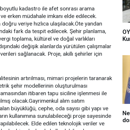
boyutlu kadastro ile afet sonrası arama
ve erken müdahale imkanı elde edilecek.
a doğru veriye hızlıca ulaşılacak.Öte yandan
ındaki fark da tespit edilecek. Şehir planlama,
OY
Ku
vergi toplama, kültürel ve doğal varlıkları
şındaki değişik alanlarda yürütülen çalışmalar
rileri sağlanacak. Proje, akıllı şehirler için
litesinin artırılması, mimari projelerin taranarak
rik şehir modellerinin oluşturulması
amasından itibaren tapu siciline işlenmesi ile
ılmış olacak.Gayrimenkul alım satım
alan büyüklüğü, cephe, oda sayısı gibi yapı ve
Ne
arın kullanımına sunulabileceği proje sayesinde
do
yapılabilecek. Elde edilen teknolojik veriler ve