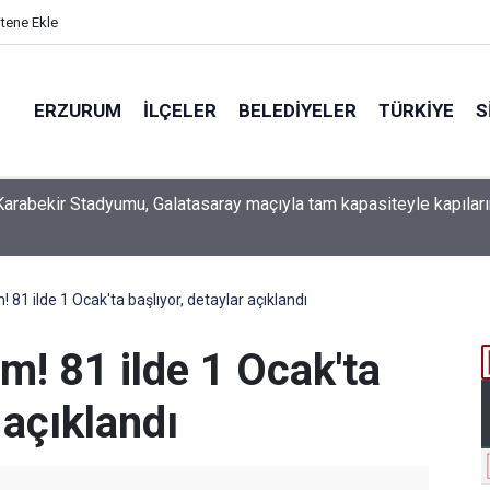
itene Ekle
ERZURUM
İLÇELER
BELEDIYELER
TÜRKIYE
S
 İSO mesleki eğitim protokolü kapsamında yürütme kurulu topla
81 ilde 1 Ocak'ta başlıyor, detaylar açıklandı
m! 81 ilde 1 Ocak'ta
 açıklandı