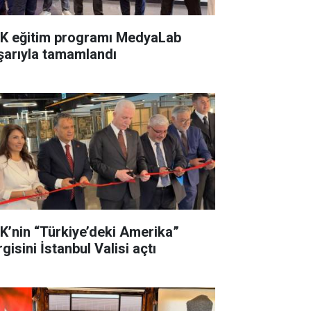
K eğitim programı MedyaLab
şarıyla tamamlandı
K’nin “Türkiye’deki Amerika”
gisini İstanbul Valisi açtı