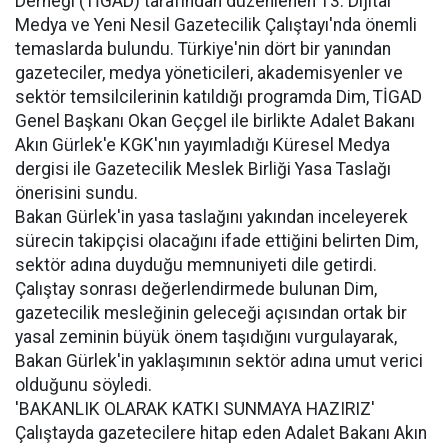
Derneği (TİGAD) tarafından düzenlenen 13. Dijital
Medya ve Yeni Nesil Gazetecilik Çalıştayı'nda önemli
temaslarda bulundu. Türkiye'nin dört bir yanından
gazeteciler, medya yöneticileri, akademisyenler ve
sektör temsilcilerinin katıldığı programda Dim, TİGAD
Genel Başkanı Okan Geçgel ile birlikte Adalet Bakanı
Akın Gürlek'e KGK'nın yayımladığı Küresel Medya
dergisi ile Gazetecilik Meslek Birliği Yasa Taslağı
önerisini sundu.
Bakan Gürlek'in yasa taslağını yakından inceleyerek
sürecin takipçisi olacağını ifade ettiğini belirten Dim,
sektör adına duyduğu memnuniyeti dile getirdi.
Çalıştay sonrası değerlendirmede bulunan Dim,
gazetecilik mesleğinin geleceği açısından ortak bir
yasal zeminin büyük önem taşıdığını vurgulayarak,
Bakan Gürlek'in yaklaşımının sektör adına umut verici
olduğunu söyledi.
'BAKANLIK OLARAK KATKI SUNMAYA HAZIRIZ'
Çalıştayda gazetecilere hitap eden Adalet Bakanı Akın