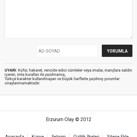
UYARI:
Küfür, hakaret, rencide edici cümleler veya imalar, inançlara saldırı
içeren, imla kuralları ile yazılmamış,
Türkçe karakter kullanılmayan ve büyük harflerle yazılmış yorumlar
onaylanmamaktadır.
Erzurum Olay © 2012
Anasayfa
Künye
İletişim
Gizlilik İlkeleri
Sitene Ekle