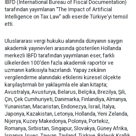
IBFD (International Bureau of Fiscal Documentation)
tarafından yayımlanan “The Impact of Artificial
Intelligence on Tax Law” adlı eserde Türkiye'yi temsil
etti.
Uluslararası vergi hukuku alanında dünyanın saygın
akademik yayınevleri arasında gösterilen Hollanda
merkezli IBFD tarafından yayımlanan eser, farklı
ülkelerden 100'den fazla akademik raportör ve
uzmanın katkısıyla hazırlandı. Yapay zekânın
vergilendirme alanındaki etkilerini küresel ölçekte
karşılaştırmalı bir yaklaşımla ele alan kitapta;
Avustralya, Avusturya, Belarus, Belçika, Brezilya, Şili,
Çin, Çek Cumhuriyeti, Danimarka, Finlandiya, Almanya,
Yunanistan, Macaristan, Endonezya, İsrail, İtalya,
Japonya, Kazakistan, Letonya, Hollanda, Yeni Zelanda,
Nijerya, Kuzey Makedonya, Polonya, Portekiz,
Romanya, Sırbistan, Singapur, Slovakya, Güney Afrika,
İspanya, İsveç, Tayvan, Tayland, Türkiye, Birleşik Krallık,