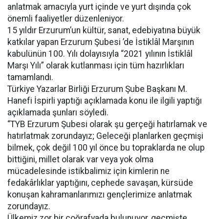
anlatmak amacıyla yurt içinde ve yurt dışında çok
önemli faaliyetler düzenleniyor.
15 yıldır Erzurum’un kültür, sanat, edebiyatına büyük
katkılar yapan Erzurum Şubesi ’de İstiklâl Marşının
kabulünün 100. Yılı dolayısıyla “2021 yılının İstiklâl
Marşı Yılı” olarak kutlanması için tüm hazırlıkları
tamamlandı.
Türkiye Yazarlar Birliği Erzurum Şube Başkanı M.
Hanefi İspirli yaptığı açıklamada konu ile ilgili yaptığı
açıklamada şunları söyledi.
“TYB Erzurum Şubesi olarak şu gerçeği hatırlamak ve
hatırlatmak zorundayız; Geleceği planlarken geçmişi
bilmek, çok değil 100 yıl önce bu topraklarda ne olup
bittiğini, millet olarak var veya yok olma
mücadelesinde istikbalimiz için kimlerin ne
fedakârlıklar yaptığını, cephede savaşan, kürsüde
konuşan kahramanlarımızı gençlerimize anlatmak
zorundayız.
Ülkemiz zor bir coğrafyada bulunuyor, geçmişte