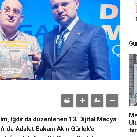
Gü
Me
m, Iğdır'da düzenlenen 13. Dijital Medya
Ul
yı'nda Adalet Bakanı Akın Gürlek'e
ta