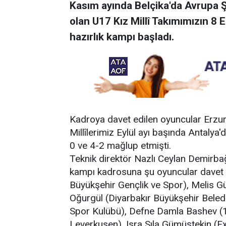
Kasım ayında Belçika'da Avrupa 
olan U17 Kız Millî Takımımızın 8
hazırlık kampı başladı.
Kadroya davet edilen oyuncular Erzu
Millîlerimiz Eylül ayı başında Antalya'd
0 ve 4-2 mağlup etmişti.
Teknik direktör Nazlı Ceylan Demirbağ
kampı kadrosuna şu oyuncular davet ed
Büyükşehir Gençlik ve Spor), Melis 
Oğurgül (Diyarbakır Büyükşehir Bele
Spor Kulübü), Defne Damla Bashev (1
Leverkusen), Isra Sıla Gümüştekin (E