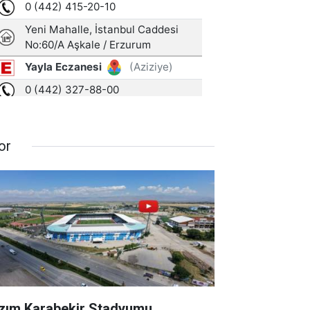
or
zım Karabekir Stadyumu,