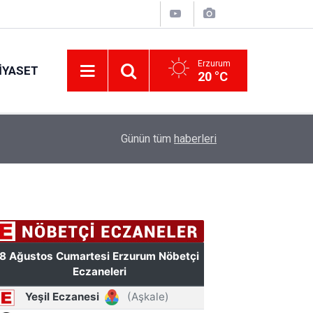
Erzurum
IYASET
20 °C
17:34
Erzurum’da gıda ve yem işletmelerine sıkı marka
Günün tüm
haberleri