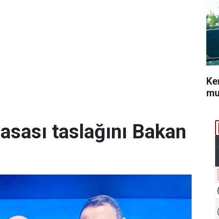
Ke
mu
yasası taslağını Bakan