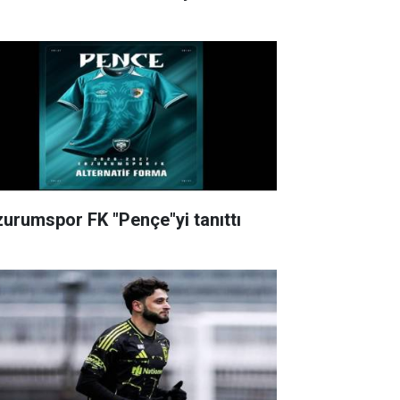
zurumspor FK "Pençe"yi tanıttı