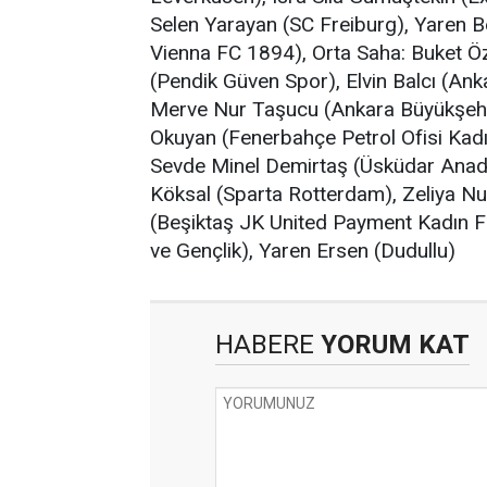
Selen Yarayan (SC Freiburg), Yaren B
Vienna FC 1894), Orta Saha: Buket Öz
(Pendik Güven Spor), Elvin Balcı (An
Merve Nur Taşucu (Ankara Büyükşehi
Okuyan (Fenerbahçe Petrol Ofisi Kad
Sevde Minel Demirtaş (Üsküdar Anado
Köksal (Sparta Rotterdam), Zeliya Nur
(Beşiktaş JK United Payment Kadın Fu
ve Gençlik), Yaren Ersen (Dudullu)
HABERE
YORUM KAT