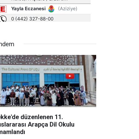
ndem
kke'de düzenlenen 11.
uslararası Arapça Dil Okulu
mamlandı