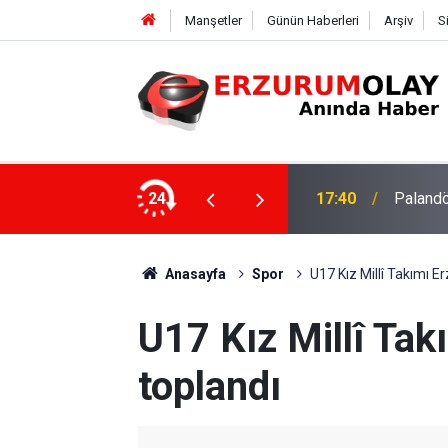
Manşetler
Günün Haberleri
Arşiv
S
su
24
17:37
TÜBİTAK
Anasayfa
Spor
U17 Kız Millî Takımı E
U17 Kız Millî Tak
toplandı