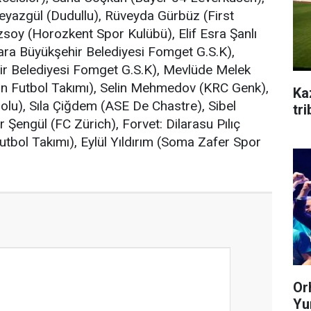
eyazgül (Dudullu), Rüveyda Gürbüz (First
soy (Horozkent Spor Kulübü), Elif Esra Şanlı
kara Büyükşehir Belediyesi Fomget G.S.K),
r Belediyesi Fomget G.S.K), Mevlüde Melek
ın Futbol Takımı), Selin Mehmedov (KRC Genk),
Ka
lu), Sıla Çiğdem (ASE De Chastre), Sibel
tr
 Şengül (FC Zürich), Forvet: Dilarasu Pılıç
tbol Takımı), Eylül Yıldırım (Soma Zafer Spor
Or
Yum