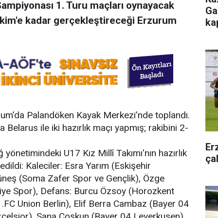
Şampiyonası 1. Turu maçları oynayacak
Ga
 Ekim'e kadar gerçekleştireceği Erzurum
ka
rum’da Palandöken Kayak Merkezi’nde toplandı.
a Belarus ile iki hazırlık maçı yapmış; rakibini 2-
Er
 yönetimindeki U17 Kız Millî Takımı'nın hazırlık
ça
ildi: Kaleciler: Esra Yarım (Eskişehir
Güneş (Soma Zafer Spor ve Gençlik), Özge
diye Spor), Defans: Burcu Özsoy (Horozkent
.FC Union Berlin), Elif Berra Cambaz (Bayer 04
xcelsior), Sana Coşkun (Bayer 04 Leverkusen),