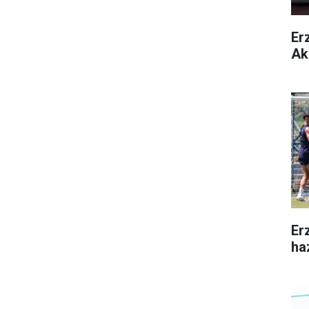
Er
Ak
Er
ha