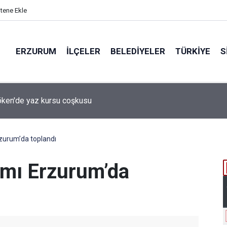
itene Ekle
ERZURUM
İLÇELER
BELEDIYELER
TÜRKIYE
S
 desteği aldı
rzurum’da toplandı
ımı Erzurum’da