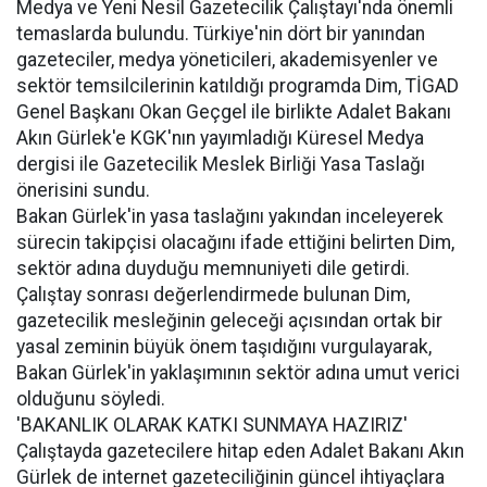
Medya ve Yeni Nesil Gazetecilik Çalıştayı'nda önemli
temaslarda bulundu. Türkiye'nin dört bir yanından
gazeteciler, medya yöneticileri, akademisyenler ve
sektör temsilcilerinin katıldığı programda Dim, TİGAD
Genel Başkanı Okan Geçgel ile birlikte Adalet Bakanı
Akın Gürlek'e KGK'nın yayımladığı Küresel Medya
dergisi ile Gazetecilik Meslek Birliği Yasa Taslağı
önerisini sundu.
Bakan Gürlek'in yasa taslağını yakından inceleyerek
sürecin takipçisi olacağını ifade ettiğini belirten Dim,
sektör adına duyduğu memnuniyeti dile getirdi.
Çalıştay sonrası değerlendirmede bulunan Dim,
gazetecilik mesleğinin geleceği açısından ortak bir
yasal zeminin büyük önem taşıdığını vurgulayarak,
Bakan Gürlek'in yaklaşımının sektör adına umut verici
olduğunu söyledi.
'BAKANLIK OLARAK KATKI SUNMAYA HAZIRIZ'
Çalıştayda gazetecilere hitap eden Adalet Bakanı Akın
Gürlek de internet gazeteciliğinin güncel ihtiyaçlara