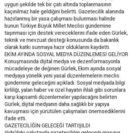
uygun şekilde tek bir çatı altında toplanmasının
kaçınılmaz hale geldiğini belirtti. Gazetecilik alanında
hazırlanmış bir yasa çalışması bulunması halinde
bunun Türkiye Büyük Millet Meclisi gündemine
taşınması için destek vereceklerini ifade eden Gürlek,
teknik ve mevzuat desteği konusunda da bakanlık
olarak katkı sunmaya hazır olduklarını kaydetti.
EKİM AYINDA SOSYAL MEDYA DÜZENLEMESİ GELİYOR
Konuşmasında dijital medya ve dezenformasyonla
mücadeleye de değinen Gürlek, Ekim ayında sosyal
medyaya yönelik yeni yasal düzenlemelerin meclis
gündemine geleceğini açıkladı. Sosyal medyada bilgi
kirliliği, yalan haber ve özel hayatın ihlali gibi sorunlara
karşı kapsamlı düzenlemeler yapılacağını belirten
Gürlek, dijital medyanın daha sağlıklı bir yapıya
kavuşması için yürütülen çalışmaları önemsediklerini
ifade etti.
GAZETECİLİĞİN GELECEĞİ TARTIŞILDI
Iğdır’daki çalıştayda gazeteciliğin geleceği masaya