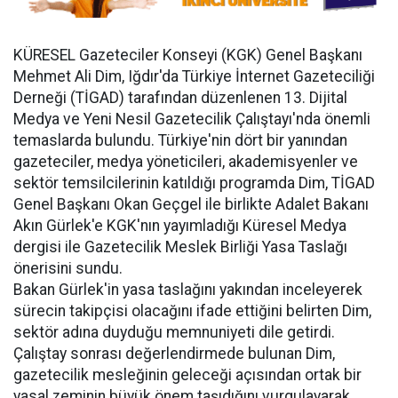
KÜRESEL Gazeteciler Konseyi (KGK) Genel Başkanı
Mehmet Ali Dim, Iğdır'da Türkiye İnternet Gazeteciliği
Derneği (TİGAD) tarafından düzenlenen 13. Dijital
Medya ve Yeni Nesil Gazetecilik Çalıştayı'nda önemli
temaslarda bulundu. Türkiye'nin dört bir yanından
gazeteciler, medya yöneticileri, akademisyenler ve
sektör temsilcilerinin katıldığı programda Dim, TİGAD
Genel Başkanı Okan Geçgel ile birlikte Adalet Bakanı
Akın Gürlek'e KGK'nın yayımladığı Küresel Medya
dergisi ile Gazetecilik Meslek Birliği Yasa Taslağı
önerisini sundu.
Bakan Gürlek'in yasa taslağını yakından inceleyerek
sürecin takipçisi olacağını ifade ettiğini belirten Dim,
sektör adına duyduğu memnuniyeti dile getirdi.
Çalıştay sonrası değerlendirmede bulunan Dim,
gazetecilik mesleğinin geleceği açısından ortak bir
yasal zeminin büyük önem taşıdığını vurgulayarak,