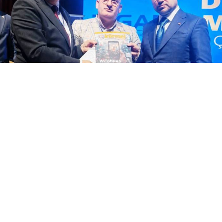
Yayınlanma:
07 Ağustos 2026 Cuma 17:48
KGK Genel Başkanı Mehmet Ali Dim, Iğdır'da
düzenlenen 13. Dijital Medya ve Yeni Nesil
Gazetecilik Çalıştayı'nda Adalet Bakanı Akın
Gürlek'e Gazetecilik Meslek Birliği Yasa Taslağı'nı
takdim etti. Bakan Gürlek, yasa tasarısının takipçisi
olacağını açıkladı