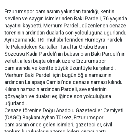
Erzurumspor camiasının yakından tanıdığı, kentin
sevilen ve saygın isimlerinden Baki Pardeli, 76 yaşında
hayatını kaybetti. Merhum Pardeli, düzenlenen cenaze
töreninin ardından dualarla son yolculuğuna uğurlandı.
Aynı zamanda TRT muhabirlerinden Hümeyra Pardeli
ile Palandöken Kartalları Taraftar Grubu Basın
Sözcüsü Kadir Pardeli'nin babası olan Baki Pardeli'nin
vefatı, ailesi başta olmak üzere Erzurumspor
camiasında ve kentte büyük üzüntüyle karşılandı.
Merhum Baki Pardeli için bugün öğle namazının
ardından Lalapaşa Camisi'nde cenaze namazı kılındı.
Kılınan namazın ardından Pardeli, sevenlerinin
gözyaşları ve duaları eşliğinde son yolculuğuna
uğurlandı.
Cenaze törenine Doğu Anadolu Gazeteciler Cemiyeti
(DAGC) Başkanı Ayhan Türkez, Erzurumspor
camiasının önde gelen isimleri, gazeteciler, sivil
toplum kuruluşlarının temsilcileri, siyasi parti