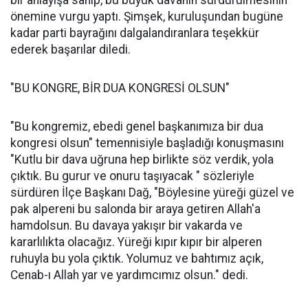
bir anlayışa sahip, bu büyük davanın sürdürülmesinin
önemine vurgu yaptı. Şimşek, kuruluşundan bugüne
kadar parti bayrağını dalgalandıranlara teşekkür
ederek başarılar diledi.
"BU KONGRE, BİR DUA KONGRESİ OLSUN"
"Bu kongremiz, ebedi genel başkanımıza bir dua
kongresi olsun" temennisiyle başladığı konuşmasını
"Kutlu bir dava uğruna hep birlikte söz verdik, yola
çıktık. Bu gurur ve onuru taşıyacak " sözleriyle
sürdüren İlçe Başkanı Dağ, "Böylesine yüreği güzel ve
pak alpereni bu salonda bir araya getiren Allah'a
hamdolsun. Bu davaya yakışır bir vakarda ve
kararlılıkta olacağız. Yüreği kıpır kıpır bir alperen
ruhuyla bu yola çıktık. Yolumuz ve bahtımız açık,
Cenab-ı Allah yar ve yardımcımız olsun." dedi.