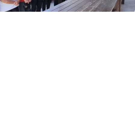
Yayınlanma:
06 Ağustos 2026 Perşembe 17:39
Erzurumspor camiasının sevilen isimlerinden, TRT
Muhabiri Hümeyra Pardeli ile Palandöken Kartalları
Basın Sözcüsü Kadir Pardeli'nin babası Baki Pardeli,
76 yaşında hayatını kaybetti. Pardeli, sevenlerinin
dualarıyla son yolculuğuna uğurlandı.
Erzurumspor camiasının yakından tanıdığı, kentin
sevilen ve saygın isimlerinden Baki Pardeli, 76 yaşında