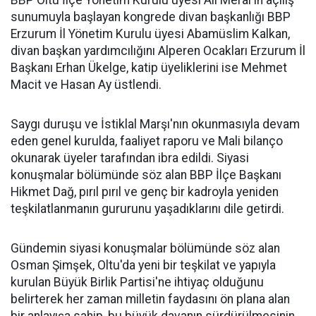
BBP Oltu İlçe Yönetim Kurulu üyesi Ali Meral'ın açılış
sunumuyla başlayan kongrede divan başkanlığı BBP
Erzurum İl Yönetim Kurulu üyesi Abamüslim Kalkan,
divan başkan yardımcılığını Alperen Ocakları Erzurum İl
Başkanı Erhan Ükelge, katip üyeliklerini ise Mehmet
Macit ve Hasan Ay üstlendi.
Saygı duruşu ve İstiklal Marşı'nın okunmasıyla devam
eden genel kurulda, faaliyet raporu ve Mali bilanço
okunarak üyeler tarafından ibra edildi. Siyasi
konuşmalar bölümünde söz alan BBP İlçe Başkanı
Hikmet Dağ, pırıl pırıl ve genç bir kadroyla yeniden
teşkilatlanmanın gururunu yaşadıklarını dile getirdi.
Gündemin siyasi konuşmalar bölümünde söz alan
Osman Şimşek, Oltu'da yeni bir teşkilat ve yapıyla
kurulan Büyük Birlik Partisi'ne ihtiyaç olduğunu
belirterek her zaman milletin faydasını ön plana alan