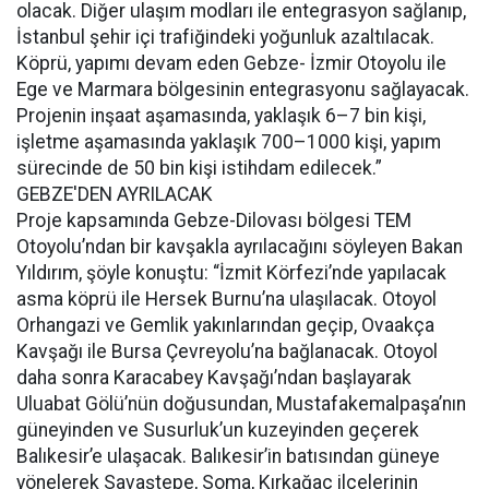
olacak. Diğer ulaşım modları ile entegrasyon sağlanıp,
İstanbul şehir içi trafiğindeki yoğunluk azaltılacak.
Köprü, yapımı devam eden Gebze- İzmir Otoyolu ile
Ege ve Marmara bölgesinin entegrasyonu sağlayacak.
Projenin inşaat aşamasında, yaklaşık 6–7 bin kişi,
işletme aşamasında yaklaşık 700–1000 kişi, yapım
sürecinde de 50 bin kişi istihdam edilecek.”
GEBZE'DEN AYRILACAK
Proje kapsamında Gebze-Dilovası bölgesi TEM
Otoyolu’ndan bir kavşakla ayrılacağını söyleyen Bakan
Yıldırım, şöyle konuştu: “İzmit Körfezi’nde yapılacak
asma köprü ile Hersek Burnu’na ulaşılacak. Otoyol
Orhangazi ve Gemlik yakınlarından geçip, Ovaakça
Kavşağı ile Bursa Çevreyolu’na bağlanacak. Otoyol
daha sonra Karacabey Kavşağı’ndan başlayarak
Uluabat Gölü’nün doğusundan, Mustafakemalpaşa’nın
güneyinden ve Susurluk’un kuzeyinden geçerek
Balıkesir’e ulaşacak. Balıkesir’in batısından güneye
yönelerek Savaştepe, Soma, Kırkağaç ilçelerinin