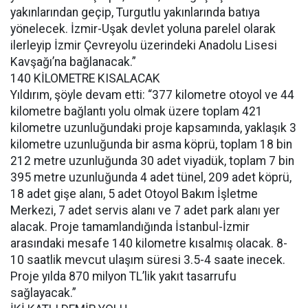
yakınlarından geçip, Turgutlu yakınlarında batıya
yönelecek. İzmir-Uşak devlet yoluna parelel olarak
ilerleyip İzmir Çevreyolu üzerindeki Anadolu Lisesi
Kavşağı’na bağlanacak.”
140 KİLOMETRE KISALACAK
Yıldırım, şöyle devam etti: “377 kilometre otoyol ve 44
kilometre bağlantı yolu olmak üzere toplam 421
kilometre uzunluğundaki proje kapsamında, yaklaşık 3
kilometre uzunluğunda bir asma köprü, toplam 18 bin
212 metre uzunluğunda 30 adet viyadük, toplam 7 bin
395 metre uzunluğunda 4 adet tünel, 209 adet köprü,
18 adet gişe alanı, 5 adet Otoyol Bakım İşletme
Merkezi, 7 adet servis alanı ve 7 adet park alanı yer
alacak. Proje tamamlandığında İstanbul-İzmir
arasındaki mesafe 140 kilometre kısalmış olacak. 8-
10 saatlik mevcut ulaşım süresi 3.5-4 saate inecek.
Proje yılda 870 milyon TL’lik yakıt tasarrufu
sağlayacak.”