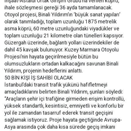
İnşaat-Astaldi Ortak Girişim Grubu’na verilen köprü,
ihale sözleşmesi gereği 36 ayda tamamlanacak.
Otoyol projesi, Binali Yıldırım’ın ‘büyük sanat yapıları’
olarak tanımladığı, toplam uzunluğu 1875 metrelik
asma köprü, 60 metre uzunluğundaki viyadükler ve
toplam uzunluğu 21 kilometre olan tünelleri kapsıyor.
Güzergah üzerinde, bağlantı yolları üzerindekiler de
dahil 45 kavşak bulunuyor. Kuzey Marmara Otoyolu
Projesi’nin hayata geçirilmesiyle bütün bu
olumsuzlukların ortadan kalkacağını savunan Binali
Yıldırım, projenin hedeflerini anlattı.
50 BİN KİŞİ İŞ SAHİBİ OLACAK
İstanbul’daki transit trafik yükünü hafifletmeyi
amaçladıklarını belirten Binali Yıldırım, şunları söyledi:
“Araçların şehir içi trafiğine girmeden erişim kontrollü,
yüksek standartlı, kesintisiz, emniyetli ve konforlu bir
yol ile zamandan tasarruf ederek transit geçişini
sağlamak istiyoruz. Proje hayata geçtiğinde Avrupa-
Asya arasında çok daha kısa sürede geçiş imkanı