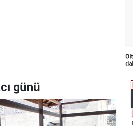
Ol
da
acı günü