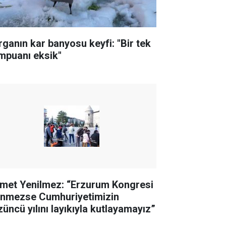
rganın kar banyosu keyfi: "Bir tek
mpuanı eksik"
met Yenilmez: “Erzurum Kongresi
linmezse Cumhuriyetimizin
züncü yılını layıkıyla kutlayamayız”