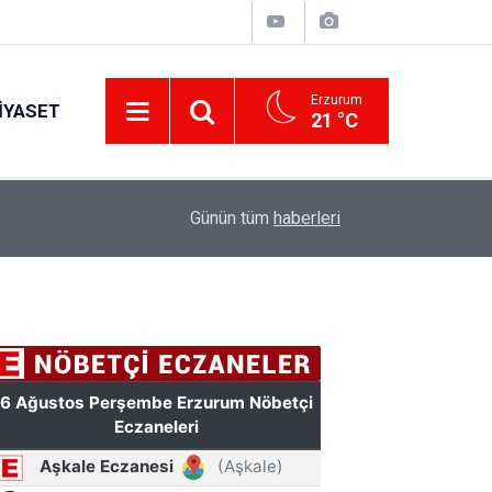
Erzurum
IYASET
21 °C
12:29
Günün tüm
haberleri