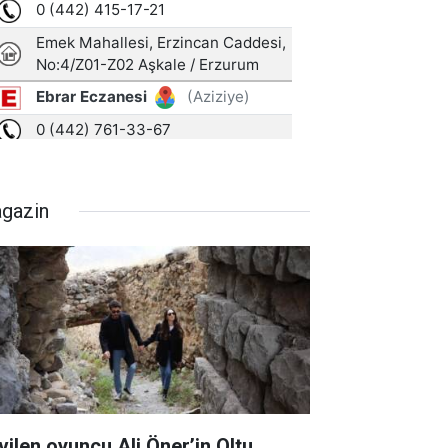
gazin
vilen oyuncu Ali Öner’in Oltu