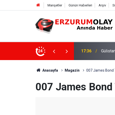
Manşetler
Günün Haberleri
Arşiv
S
24
17:36
Gülista
Anasayfa
Magazin
007 James Bond To
007 James Bond T