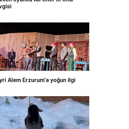
vgisi
yri Alem Erzurum’a yoğun ilgi