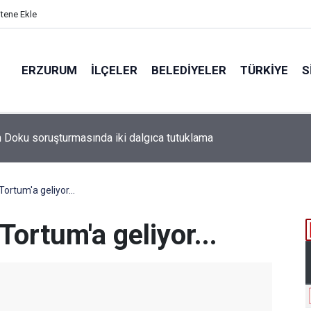
itene Ekle
ERZURUM
İLÇELER
BELEDIYELER
TÜRKIYE
S
n Doku soruşturmasında iki dalgıca tutuklama
rtum'a geliyor...
ortum'a geliyor...