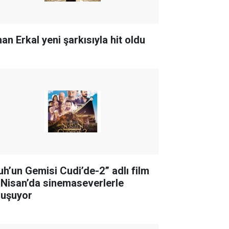
an Erkal yeni şarkısıyla hit oldu
uh’un Gemisi Cudi’de-2” adlı film
 Nisan’da sinemaseverlerle
luşuyor