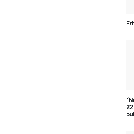
Erh
“N
22
bu