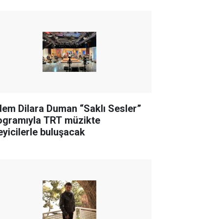
dem Dilara Duman “Saklı Sesler”
ogramıyla TRT müzikte
leyicilerle buluşacak