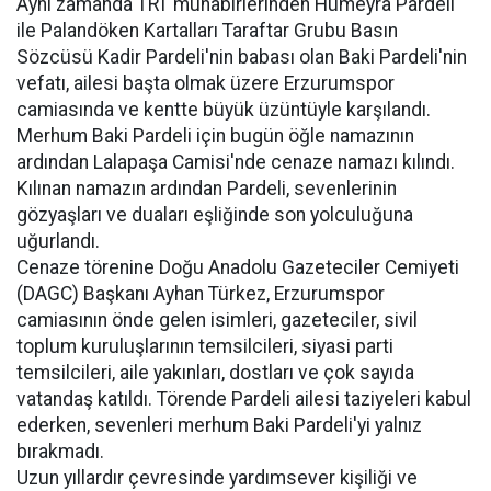
Aynı zamanda TRT muhabirlerinden Hümeyra Pardeli
ile Palandöken Kartalları Taraftar Grubu Basın
Sözcüsü Kadir Pardeli'nin babası olan Baki Pardeli'nin
vefatı, ailesi başta olmak üzere Erzurumspor
camiasında ve kentte büyük üzüntüyle karşılandı.
Merhum Baki Pardeli için bugün öğle namazının
ardından Lalapaşa Camisi'nde cenaze namazı kılındı.
Kılınan namazın ardından Pardeli, sevenlerinin
gözyaşları ve duaları eşliğinde son yolculuğuna
uğurlandı.
Cenaze törenine Doğu Anadolu Gazeteciler Cemiyeti
(DAGC) Başkanı Ayhan Türkez, Erzurumspor
camiasının önde gelen isimleri, gazeteciler, sivil
toplum kuruluşlarının temsilcileri, siyasi parti
temsilcileri, aile yakınları, dostları ve çok sayıda
vatandaş katıldı. Törende Pardeli ailesi taziyeleri kabul
ederken, sevenleri merhum Baki Pardeli'yi yalnız
bırakmadı.
Uzun yıllardır çevresinde yardımsever kişiliği ve