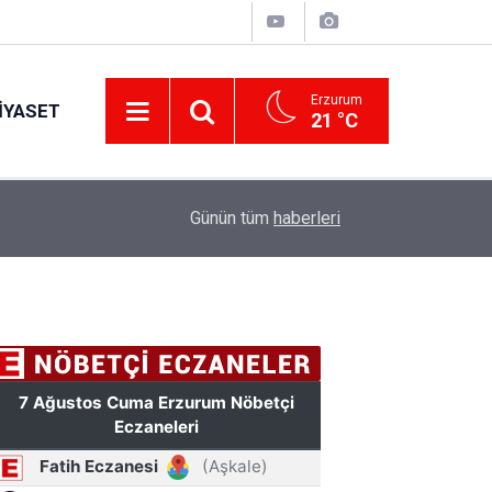
Erzurum
IYASET
21 °C
17:34
Erzurum’da gıda ve yem işletmelerine sıkı marka
Günün tüm
haberleri