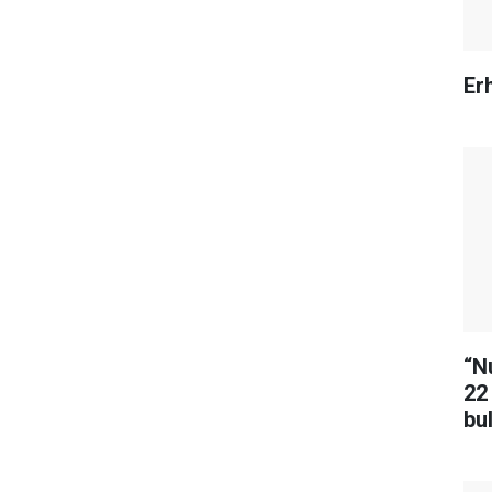
Erh
“N
22
bu