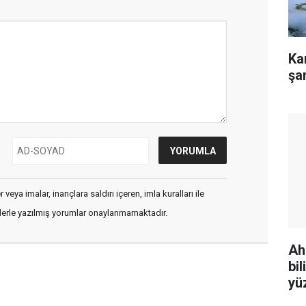
Ka
şa
veya imalar, inançlara saldırı içeren, imla kuralları ile
flerle yazılmış yorumlar onaylanmamaktadır.
Ah
bi
yü