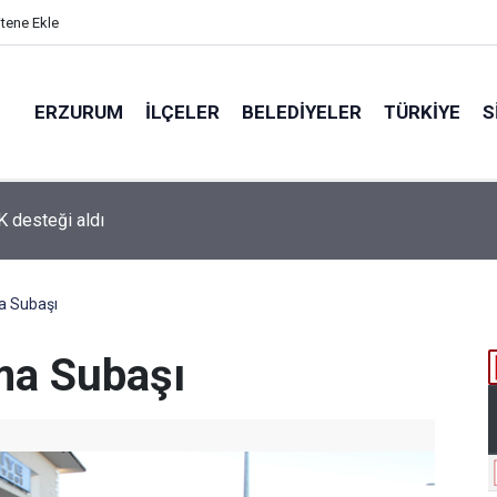
itene Ekle
ERZURUM
İLÇELER
BELEDIYELER
TÜRKIYE
S
 desteği aldı
ma Subaşı
yma Subaşı