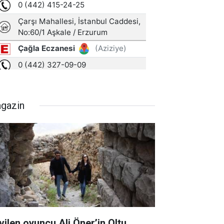
gazin
vilen oyuncu Ali Öner’in Oltu