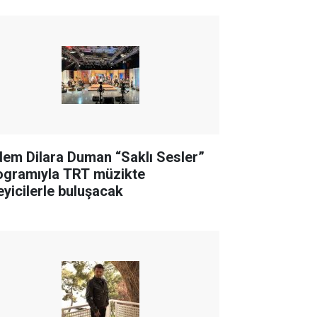
dem Dilara Duman “Saklı Sesler”
ogramıyla TRT müzikte
leyicilerle buluşacak