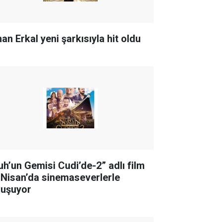
an Erkal yeni şarkısıyla hit oldu
uh’un Gemisi Cudi’de-2” adlı film
 Nisan’da sinemaseverlerle
luşuyor