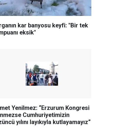
rganın kar banyosu keyfi: "Bir tek
mpuanı eksik"
met Yenilmez: “Erzurum Kongresi
linmezse Cumhuriyetimizin
züncü yılını layıkıyla kutlayamayız”