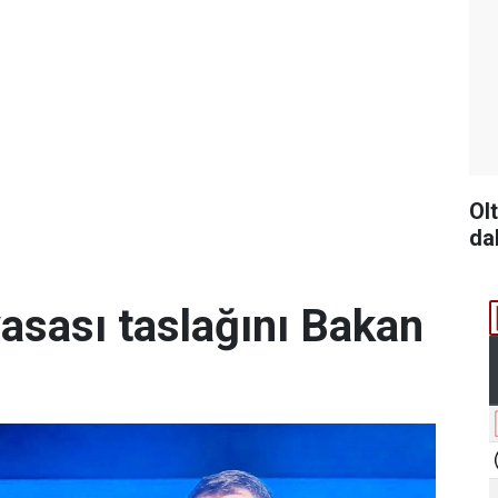
Ol
da
yasası taslağını Bakan