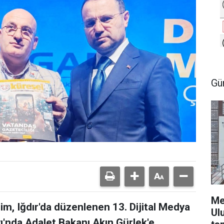
Gü
Me
m, Iğdır'da düzenlenen 13. Dijital Medya
Ul
yı'nda Adalet Bakanı Akın Gürlek'e