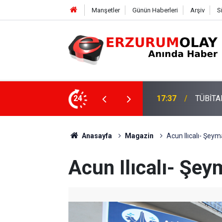
Manşetler
Günün Haberleri
Arşiv
S
su
24
17:37
TÜBİTAK
Anasayfa
Magazin
Acun Ilıcalı- Şey
Acun Ilıcalı- Şe