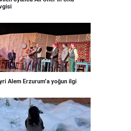
vgisi
yri Alem Erzurum’a yoğun ilgi