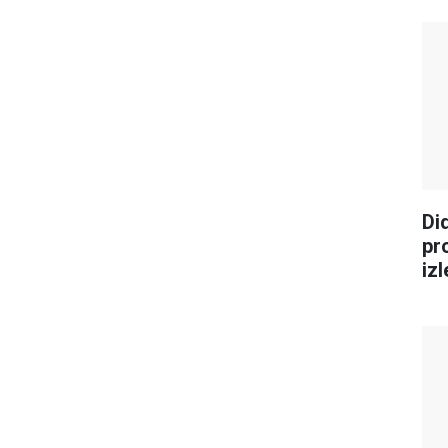
Di
pr
iz