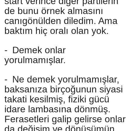
start verince diğer partilerin
de bunu örnek almasını
canıgönülden diledim. Ama
baktım hiç oralı olan yok.
-
Demek onlar
yorulmamışlar.
-
Ne demek yorulmamışlar,
baksanıza birçoğunun siyasi
takati kesilmiş, fiziki gücü
idare lambasına dönmüş.
Ferasetleri galip gelirse onlar
da değişim ve dönüşümün