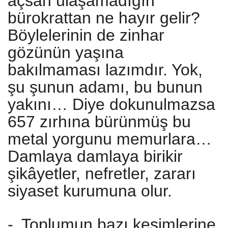
açsan ulaşamadığın
bürokrattan ne hayır gelir?
Böylelerinin de zinhar
gözünün yaşına
bakılmaması lazımdır. Yok,
şu şunun adamı, bu bunun
yakını… Diye dokunulmazsa
657 zırhına bürünmüş bu
metal yorgunu memurlara…
Damlaya damlaya birikir
şikâyetler, nefretler, zararı
siyaset kurumuna olur.
-
Toplumun bazı kesimlerine