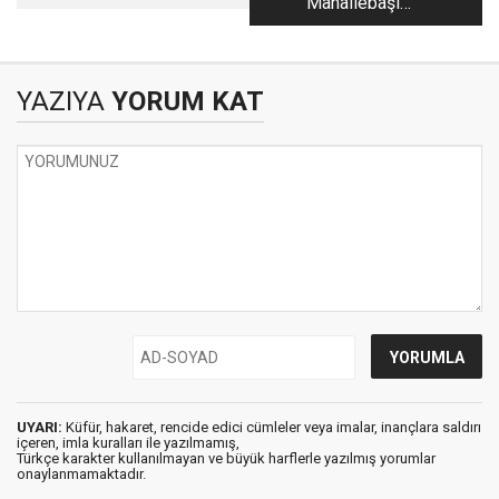
Mahallebaşı
yürüyüş...
Pazarında her dil
konuşuluyor
YAZIYA
YORUM KAT
UYARI:
Küfür, hakaret, rencide edici cümleler veya imalar, inançlara saldırı
içeren, imla kuralları ile yazılmamış,
Türkçe karakter kullanılmayan ve büyük harflerle yazılmış yorumlar
onaylanmamaktadır.