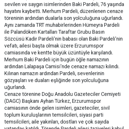
sevilen ve saygın isimlerinden Baki Pardeli, 76 yaşında
hayatını kaybetti. Merhum Pardeli, düzenlenen cenaze
töreninin ardından dualarla son yolculuğuna uğurlandı.
Aynı zamanda TRT muhabirlerinden Hümeyra Pardeli
ile Palandöken Kartalları Taraftar Grubu Basın
Sözcüsü Kadir Pardeli'nin babası olan Baki Pardeli'nin
vefatı, ailesi başta olmak üzere Erzurumspor
camiasında ve kentte büyük üzüntüyle karşılandı.
Merhum Baki Pardeli için bugün öğle namazının
ardından Lalapaşa Camisi'nde cenaze namazı kılındı.
Kılınan namazın ardından Pardeli, sevenlerinin
gözyaşları ve duaları eşliğinde son yolculuğuna
uğurlandı.
Cenaze törenine Doğu Anadolu Gazeteciler Cemiyeti
(DAGC) Başkanı Ayhan Türkez, Erzurumspor
camiasının önde gelen isimleri, gazeteciler, sivil
toplum kuruluşlarının temsilcileri, siyasi parti
temsilcileri, aile yakınları, dostları ve çok sayıda
vatandaş katıldı. Törende Pardeli ailesi taziyeleri kabul