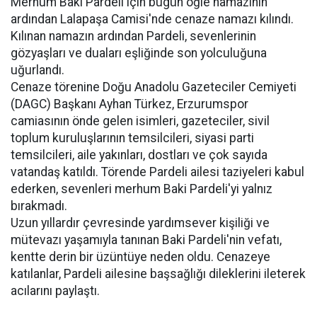
Merhum Baki Pardeli için bugün öğle namazının
ardından Lalapaşa Camisi'nde cenaze namazı kılındı.
Kılınan namazın ardından Pardeli, sevenlerinin
gözyaşları ve duaları eşliğinde son yolculuğuna
uğurlandı.
Cenaze törenine Doğu Anadolu Gazeteciler Cemiyeti
(DAGC) Başkanı Ayhan Türkez, Erzurumspor
camiasının önde gelen isimleri, gazeteciler, sivil
toplum kuruluşlarının temsilcileri, siyasi parti
temsilcileri, aile yakınları, dostları ve çok sayıda
vatandaş katıldı. Törende Pardeli ailesi taziyeleri kabul
ederken, sevenleri merhum Baki Pardeli'yi yalnız
bırakmadı.
Uzun yıllardır çevresinde yardımsever kişiliği ve
mütevazı yaşamıyla tanınan Baki Pardeli'nin vefatı,
kentte derin bir üzüntüye neden oldu. Cenazeye
katılanlar, Pardeli ailesine başsağlığı dileklerini ileterek
acılarını paylaştı.