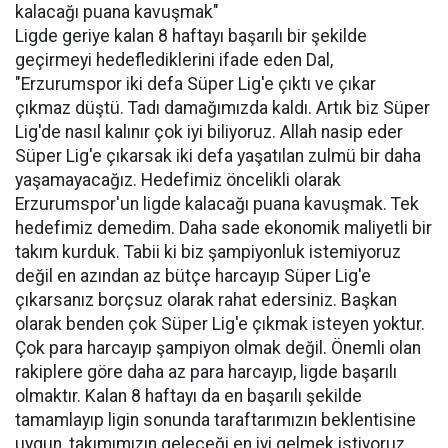
kalacağı puana kavuşmak"
Ligde geriye kalan 8 haftayı başarılı bir şekilde
geçirmeyi hedeflediklerini ifade eden Dal,
"Erzurumspor iki defa Süper Lig'e çıktı ve çıkar
çıkmaz düştü. Tadı damağımızda kaldı. Artık biz Süper
Lig'de nasıl kalınır çok iyi biliyoruz. Allah nasip eder
Süper Lig'e çıkarsak iki defa yaşatılan zulmü bir daha
yaşamayacağız. Hedefimiz öncelikli olarak
Erzurumspor'un ligde kalacağı puana kavuşmak. Tek
hedefimiz demedim. Daha sade ekonomik maliyetli bir
takım kurduk. Tabii ki biz şampiyonluk istemiyoruz
değil en azından az bütçe harcayıp Süper Lig'e
çıkarsanız borçsuz olarak rahat edersiniz. Başkan
olarak benden çok Süper Lig'e çıkmak isteyen yoktur.
Çok para harcayıp şampiyon olmak değil. Önemli olan
rakiplere göre daha az para harcayıp, ligde başarılı
olmaktır. Kalan 8 haftayı da en başarılı şekilde
tamamlayıp ligin sonunda taraftarımızın beklentisine
uygun, takımımızın geleceği en iyi gelmek istiyoruz.