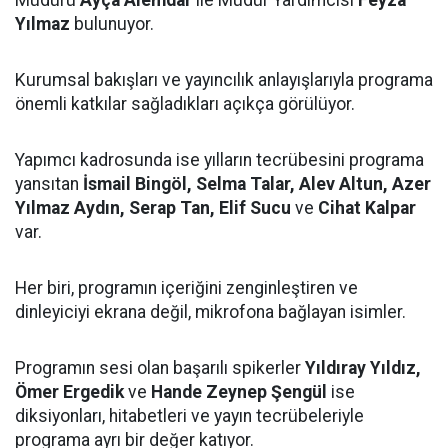
Müdürü
Ayça Alemdar
ile Müdür Yardımcısı
Feyza
Yılmaz
bulunuyor.
Kurumsal bakışları ve yayıncılık anlayışlarıyla programa
önemli katkılar sağladıkları açıkça görülüyor.
Yapımcı kadrosunda ise yılların tecrübesini programa
yansıtan
İsmail Bingöl, Selma Talar, Alev Altun, Azer
Yılmaz Aydın, Serap Tan, Elif Sucu
ve
Cihat Kalpar
var.
Her biri, programın içeriğini zenginleştiren ve
dinleyiciyi ekrana değil, mikrofona bağlayan isimler.
Programın sesi olan başarılı spikerler
Yıldıray Yıldız,
Ömer Ergedik
ve
Hande Zeynep Şengül
ise
diksiyonları, hitabetleri ve yayın tecrübeleriyle
programa ayrı bir değer katıyor.