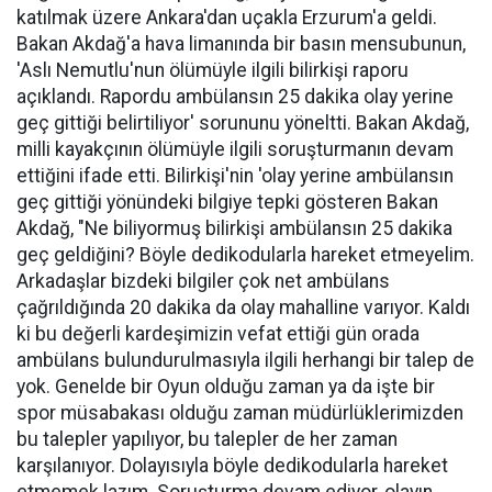
katılmak üzere Ankara'dan uçakla Erzurum'a geldi.
Bakan Akdağ'a hava limanında bir basın mensubunun,
'Aslı Nemutlu'nun ölümüyle ilgili bilirkişi raporu
açıklandı. Rapordu ambülansın 25 dakika olay yerine
geç gittiği belirtiliyor' sorununu yöneltti. Bakan Akdağ,
milli kayakçının ölümüyle ilgili soruşturmanın devam
ettiğini ifade etti. Bilirkişi'nin 'olay yerine ambülansın
geç gittiği yönündeki bilgiye tepki gösteren Bakan
Akdağ, "Ne biliyormuş bilirkişi ambülansın 25 dakika
geç geldiğini? Böyle dedikodularla hareket etmeyelim.
Arkadaşlar bizdeki bilgiler çok net ambülans
çağrıldığında 20 dakika da olay mahalline varıyor. Kaldı
ki bu değerli kardeşimizin vefat ettiği gün orada
ambülans bulundurulmasıyla ilgili herhangi bir talep de
yok. Genelde bir Oyun olduğu zaman ya da işte bir
spor müsabakası olduğu zaman müdürlüklerimizden
bu talepler yapılıyor, bu talepler de her zaman
karşılanıyor. Dolayısıyla böyle dedikodularla hareket