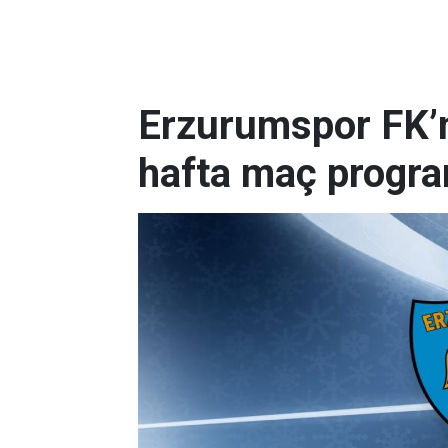
Erzurumspor FK’nı
hafta maç progr