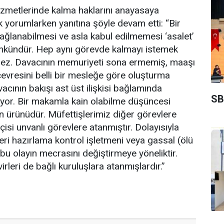
hizmetlerinde kalma haklarını anayasaya
k yorumlarken yanıtına şöyle devam etti: “Bir
ğlanabilmesi ve asla kabul edilmemesi ‘asalet’
mkündür. Hep aynı görevde kalmayı istemek
emez. Davacının memuriyeti sona ermemiş, maaşı
çevresini belli bir mesleğe göre oluşturma
avacının bakışı ast üst ilişkisi bağlamında
SB
riyor. Bir makamla kain olabilme düşüncesi
n ürünüdür. Müfettişlerimiz diğer görevlere
isi unvanlı görevlere atanmıştır. Dolayısıyla
veri hazırlama kontrol işletmeni veya gassal (ölü
 bu olayın mecrasını değiştirmeye yöneliktir.
leri de bağlı kuruluşlara atanmışlardır.”