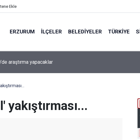
itene Ekle
ERZURUM
İLÇELER
BELEDIYELER
TÜRKIYE
S
beti iddiaya dönüştü
kıştırması...
' yakıştırması...