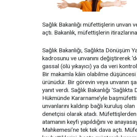
Sağlık Bakanlığı müfettişlerin unvan v
açtı. Bakanlık, müfettişlerin itirazlarına
Sağlık Bakanlığı, Sağlıkta Dönüşüm Y
kadrosunu ve unvanını değiştirerek ‘de
gassal (ölü yıkayıcı) ya da veri kontro
Bir makamla kâin olabilme düşüncesi
ürünüdür. Bir görevin veya unvanın ş
yanıt verdi. Sağlık Bakanlığı ‘Sağlık
Hükmünde Kararname’yle başmüfettiş,
unvanlarını kaldırıp bağlı kuruluş ola
denetçisi olarak atadı. Müfettişlerden
atamanın keyfi yapıldığını ve anayasa
Mahkemesi’ne tek tek dava açtı. Müfett