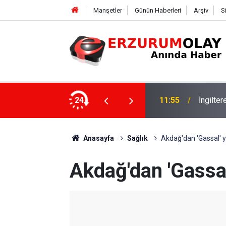
Manşetler
Günün Haberleri
Arşiv
S
24
11:52
Çay soh
Anasayfa
Sağlık
Akdağ'dan 'Gassal' ya
Akdağ'dan 'Gassal