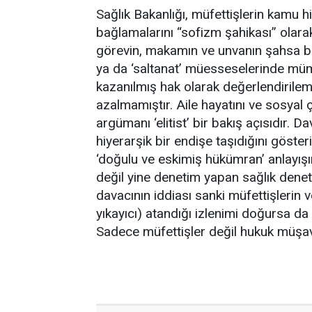
Sağlık Bakanlığı, müfettişlerin kamu 
bağlamalarını “sofizm şahikası” olara
görevin, makamın ve unvanın şahsa ba
ya da ‘saltanat’ müesseselerinde mü
kazanılmış hak olarak değerlendiril
azalmamıştır. Aile hayatını ve sosyal 
argümanı ‘elitist’ bir bakış açısıdır. D
hiyerarşik bir endişe taşıdığını göste
‘doğulu ve eskimiş hükümran’ anlayışı
değil yine denetim yapan sağlık denetç
davacının iddiası sanki müfettişlerin 
yıkayıcı) atandığı izlenimi doğursa da
Sadece müfettişler değil hukuk müşavir