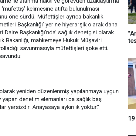
rname ile atanma hakkı ve görevden uzaklaştırma
‘müfettiş’ kelimesine atıfta bulunulması
unu öne sürdü. Müfettişler ayrıca bakanlık
tleri Başkanlığı’ yerine hiyerarşik olarak daha
 Daire Başkanlığı’nda’ sağlık denetçisi olarak
"A
Sağlık Bakanlığı, mahkemeye Hukuk Müşaviri
tes
lladığı savunmasıyla müfettişleri şoke etti.
 savundu:
ri olarak yeniden düzenlenmiş yapılanmaya uygun
 yapan denetim elemanları da sağlık baş
lar yersizdir. Anayasaya aykırılık yoktur.”
19 