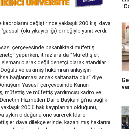
"C
e kadrolarını değiştirince yaklaşık 200 kişi dava
 'gassal' (ölü yıkayıcılığı) örneğiyle yanıt verdi.
asası çerçevesinde bakanlıktaki müfettiş
netçi’ yaparken, itirazlara da “Müfettişler,
l elemanı olarak değil denetçi olarak atandılar.
 Doğulu ve eskimiş hükümran anlayışın
ahsa bağlanması ancak saltanatta olur” diye
Ge
ta Dönüşüm Yasası’ çerçevesinde Kanun
ve
 müfettiş ve müfettiş yardımcısı kadro ve
n Denetim Hizmetleri Daire Başkanlığı’na sağlık
 yaklaşık 200’ü hak kayıplarının olduğunu,
ya aykırı olduğunu öne sürerek İdare
işler dava dilekçelerinde, kazanılmış haklarını