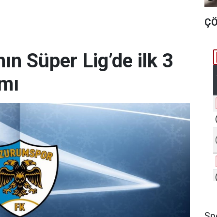
ÇÖ
n Süper Lig’de ilk 3
amı
Sp