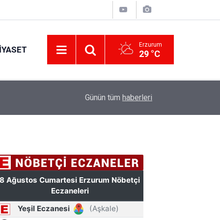
Erzurum
IYASET
29 °C
11:49
Türkiye'de bir ilki yapıyor: Kilim üzerine fırçasıy
Günün tüm
haberleri