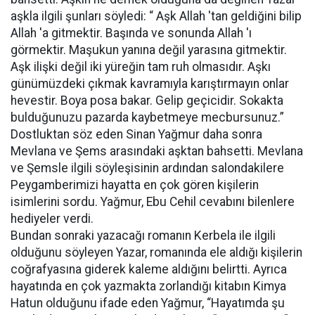
aşkla ilgili şunları söyledi: “ Aşk Allah 'tan geldiğini bilip
Allah 'a gitmektir. Başında ve sonunda Allah 'ı
görmektir. Maşukun yanına değil yarasına gitmektir.
Aşk ilişki değil iki yüreğin tam ruh olmasıdır. Aşkı
günümüzdeki çıkmak kavramıyla karıştırmayın onlar
hevestir. Boya posa bakar. Gelip geçicidir. Sokakta
bulduğunuzu pazarda kaybetmeye mecbursunuz.”
Dostluktan söz eden Sinan Yağmur daha sonra
Mevlana ve Şems arasındaki aşktan bahsetti. Mevlana
ve Şemsle ilgili söyleşisinin ardından salondakilere
Peygamberimizi hayatta en çok gören kişilerin
isimlerini sordu. Yağmur, Ebu Cehil cevabını bilenlere
hediyeler verdi.
Bundan sonraki yazacağı romanın Kerbela ile ilgili
olduğunu söyleyen Yazar, romanında ele aldığı kişilerin
coğrafyasına giderek kaleme aldığını belirtti. Ayrıca
hayatında en çok yazmakta zorlandığı kitabın Kimya
Hatun olduğunu ifade eden Yağmur, “Hayatımda şu