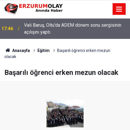
Vali Baruş, Oltu'da ADEM dönem sonu sergisinin
17:46
açılışını yaptı
Şenkaya Belediye Başkanı Görbil Özcan partisinden
17:42
istifa etti
Anasayfa
Eğitim
Başarılı öğrenci erken mezun
olacak
Başarılı öğrenci erken mezun olacak